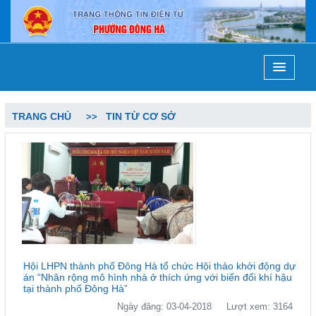
TRANG CHỦ
TIN TỪ CƠ SỞ
Hội LHPN thành phố Đông Hà tổ chức Hội thảo khởi động dự
án “Nhân rộng mô hình nhà ở thích ứng với biến đổi khí hậu
tại thành phố Đông Hà”
Ngày đăng: 03-04-2018
Lượt xem: 3164