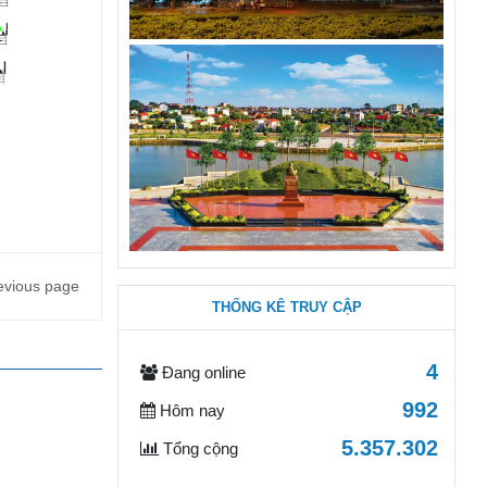
evious page
THỐNG KÊ TRUY CẬP
4
Đang online
992
Hôm nay
5.357.302
Tổng cộng