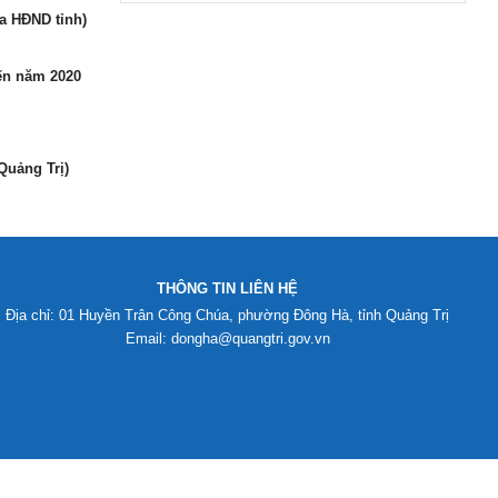
ủa HĐND tỉnh)
đến năm 2020
Quảng Trị)
THÔNG TIN LIÊN HỆ
Địa chỉ: 01 Huyền Trân Công Chúa, phường Đông Hà, tỉnh Quảng Trị
Email: dongha@quangtri.gov.vn