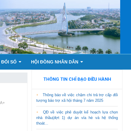
 ĐỔI SỐ
HỘI ĐỒNG NHÂN DÂN
THÔNG TIN CHỈ ĐẠO ĐIỀU HÀNH
5
Thông báo về việc chậm chi trả trợ cấp đối
tượng bảo trợ xã hội tháng 7 năm 2025
A+
QĐ về việc phê duyệt kế hoạch lựa chọn
nhà thầu(đợt 1) dự án vỉa hè và hệ thống
thoát...