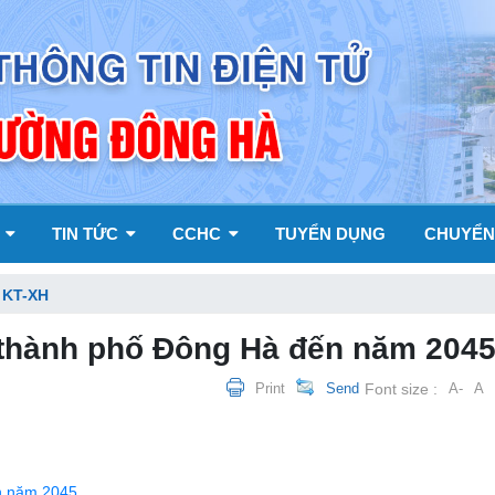
Y
TIN TỨC
CCHC
TUYỂN DỤNG
CHUYỂN
 KT-XH
 thành phố Đông Hà đến năm 204
Print
Send
Font size :
A-
A
n năm 2045