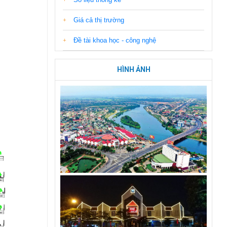
Giá cả thị trường
Đề tài khoa học - công nghệ
HÌNH ẢNH