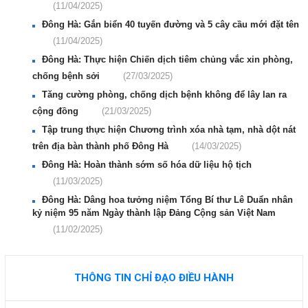
(11/04/2025)
Đông Hà: Gắn biển 40 tuyến đường và 5 cây cầu mới đặt tên
(11/04/2025)
Đông Hà: Thực hiện Chiến dịch tiêm chủng vắc xin phòng,
chống bệnh sởi
(27/03/2025)
Tăng cường phòng, chống dịch bệnh không để lây lan ra
cộng đồng
(21/03/2025)
Tập trung thực hiện Chương trình xóa nhà tạm, nhà dột nát
trên địa bàn thành phố Đông Hà
(14/03/2025)
Đông Hà: Hoàn thành sớm số hóa dữ liệu hộ tịch
(11/03/2025)
Đông Hà: Dâng hoa tưởng niệm Tổng Bí thư Lê Duẩn nhân
kỷ niệm 95 năm Ngày thành lập Đảng Cộng sản Việt Nam
(11/02/2025)
THÔNG TIN CHỈ ĐẠO ĐIỀU HÀNH