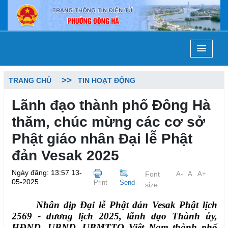
TRANG CHỦ
TIN HOẠT ĐỘNG
Lãnh đạo thành phố Đông Hà
thăm, chúc mừng các cơ sở
Phật giáo nhân Đại lễ Phật
đản Vesak 2025
Ngày đăng: 13:57 13-
Font
A-
A
A+
05-2025
Print
Send
size :
Nhân dịp Đại lễ Phật đản Vesak Phật lịch
2569 - dương lịch 2025, lãnh đạo Thành ủy,
HĐND, UBND, UBMTTQ Việt Nam thành phố