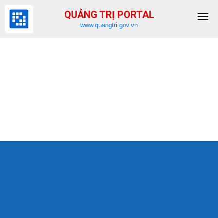
QUẢNG TRỊ PORTAL
www.quangtri.gov.vn