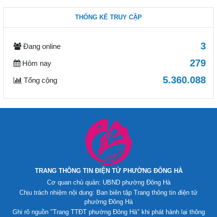
THỐNG KÊ TRUY CẬP
3
Đang online
279
Hôm nay
5.360.088
Tổng cộng
TRANG THÔNG TIN ĐIỆN TỬ PHƯỜNG ĐÔNG HÀ
Cơ quan chủ quản: UBND phường Đông Hà
Chịu trách nhiệm nội dung: Ban biên tập Trang thông tin điện tử
phường Đông Hà
Ghi rõ nguồn "Trang TTĐT phường Đông Hà" khi phát hành lại thông