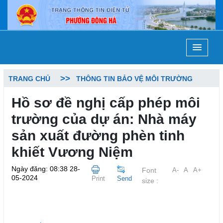
TRANG CHỦ
THÔNG TIN BẢO VỆ MÔI TRƯỜNG
Hồ sơ đề nghị cấp phép môi
trường của dự án: Nhà máy
sản xuất đường phèn tinh
khiết Vương Niệm
Ngày đăng: 08:38 28-
Font
A-
A
A+
05-2024
Print
Send
size :