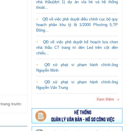
nhà thầu(đợt 1) dự án vỉa hè và hệ thống
thoát...
QĐ về việc phê duyệt điều chỉnh cục bộ quy
hoạch phân khu tỷ lệ 1/2000 Phường 5,TP
Đông...
QĐ về việc phê duyệt kế hoạch lựa chọn
nhà thầu CT trang trí đèn Led trên cột đèn
chiếu...
QĐ xử phạt vi phạm hành chính.ông
Nguyễn Minh
QĐ xử phạt vi phạm hành chính.ông
Nguyễn Văn Trung
Xem thêm
 trang trước