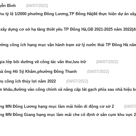
uyễn Bình
(04/07/2022)
khu tỷ lệ 1/2000 phường Đông Lương,TP Đông Hà(để thực hiện dự án xâ
 xây dựng cơ sở hạ tầng thiết yếu TP Đông Hà,GĐ 2021-2025 năm 2022(đợ
rường công ích hạng mục vận hành trạm xử lý nước thải TP Đông Hà năm
ia lớp bồi dưỡng về công tác văn thư,lưu trữ
(04/07/2022)
h nhà ông Hồ Sỹ Khâm,phường Đông Thanh
(04/07/2022)
vụ công ích thủy lợi năm 2022
(04/07/2022)
ân khấu,đường vào cổng chính và nâng cấp lát gạch phía sau nhà hiệu 
ường MN Đông Lương hạng mục làm mái hiên di động cơ sở 2
(04/07
ường MN Đông Giang hạng mục làm mái che cố định ở sân cụm khu vực 2