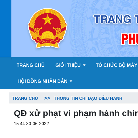
'
TRANG CHỦ
GIỚI THIỆU
TỔ CHỨC BỘ MÁ
HỘI ĐỒNG NHÂN DÂN
TRANG CHỦ
THÔNG TIN CHỈ ĐẠO ĐIỀU HÀNH
QĐ xử phạt vi phạm hành chí
15:44 30-06-2022