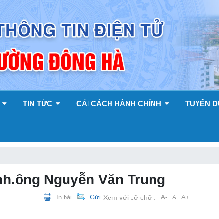
Y
TIN TỨC
CẢI CÁCH HÀNH CHÍNH
TUYỂN 
nh.ông Nguyễn Văn Trung
In bài
Gửi
Xem với cỡ chữ :
A-
A
A+