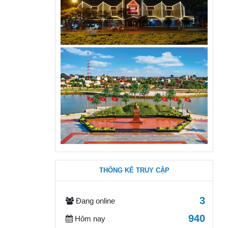
THỐNG KÊ TRUY CẬP
3
Đang online
940
Hôm nay