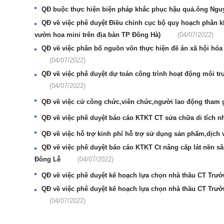
QĐ buộc thực hiện biện pháp khắc phục hậu quả.ông Ng
QĐ về việc phê duyệt Điều chỉnh cục bộ quy hoạch phân 
vườn hoa mini trên địa bàn TP Đông Hà)
(04/07/2022)
QĐ về việc phân bổ nguồn vốn thực hiện đề án xã hội hóa
(04/07/2022)
QĐ về việc phê duyệt dự toán công trình hoạt động môi t
(04/07/2022)
QĐ về việc cử công chức,viên chức,người lao động tham g
QĐ về việc phê duyệt báo cáo KTKT CT sửa chữa di tíc
QĐ về việc hỗ trợ kinh phí hỗ trợ sử dụng sản phẩm,dịch 
QĐ về việc phê duyệt báo cáo KTKT Ct nâng cấp lát nền s
Đông Lễ
(04/07/2022)
QĐ về việc phê duyệt kế hoạch lựa chọn nhà thầu CT Tr
QĐ về việc phê duyệt kế hoạch lựa chọn nhà thầu CT Tr
(04/07/2022)