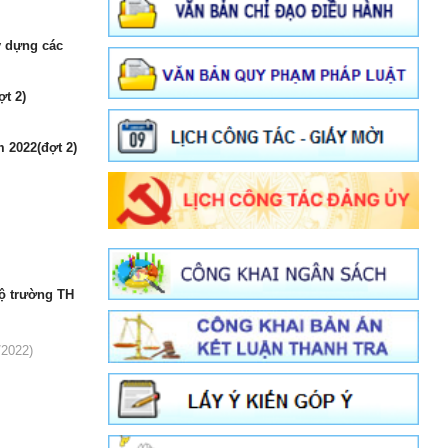
y dựng các
t 2)
 2022(đợt 2)
bộ trường TH
/2022)