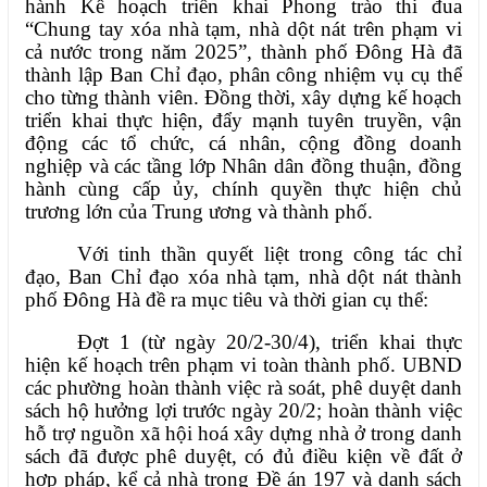
hành Kế hoạch triển khai Phong trào thi đua
“Chung tay xóa nhà tạm, nhà dột nát trên phạm vi
cả nước trong năm 2025”, thành phố Đông Hà đã
thành lập Ban Chỉ đạo, phân công nhiệm vụ cụ thể
cho từng thành viên. Đồng thời, xây dựng kế hoạch
triển khai thực hiện, đẩy mạnh tuyên truyền, vận
động các tổ chức, cá nhân, cộng đồng doanh
nghiệp và các tầng lớp Nhân dân đồng thuận, đồng
hành cùng cấp ủy, chính quyền thực hiện chủ
trương lớn của Trung ương và thành phố.
Với tinh thần quyết liệt trong công tác chỉ
đạo, Ban Chỉ đạo xóa nhà tạm, nhà dột nát thành
phố Đông Hà đề ra mục tiêu và thời gian cụ thể:
Đợt 1 (từ ngày 20/2-30/4), triển khai thực
hiện kế hoạch trên phạm vi toàn thành phố. UBND
các phường hoàn thành việc rà soát, phê duyệt danh
sách hộ hưởng lợi trước ngày 20/2; hoàn thành việc
hỗ trợ nguồn xã hội hoá xây dựng nhà ở trong danh
sách đã được phê duyệt, có đủ điều kiện về đất ở
hợp pháp, kể cả nhà trong Đề án 197 và danh sách