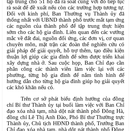
tập trung cho 51 hộ đã rà soát cùng với đó tiếp tục
rà soát để đề xuất nếu còn các trường hợp tương tự.
Đối với kinh phí, Ban Thường vụ Thành ủy đã
thống nhất với UBND thành phố trước mắt tạm ứng
các nguồn của thành phố để tập trung thực hiện
sớm cho các hộ gia đình. Liên quan đến các vướng
mắc về đất đai, nguồn đối ứng, các đơn vị, cơ quan
chuyên môn, mặt trận các đoàn thể nghiên cứu có
giải pháp để giải quyết, hỗ trợ thêm, tạo điều kiện
thuận lợi giúp các gia đình để sớm được triển khai
xây dựng nhà ở. Sau cuộc họp, Ban Chỉ đạo cần
phân công các thành viên làm việc lại với các
phường, từng hộ gia đình để nắm tình hình để
hướng dẫn cho từng hộ gia đình giúp họ giải quyết
các khó khăn nếu có.
Trên cơ sở phát biểu định hướng của đồng
chí Bí thư Thành ủy tại buổi làm việc với Ban Chỉ
đạo xóa nhà tạm, nhà dột nát thành phố Đông Hà,
đồng chí Lê Thị Anh Đào, Phó Bí thư Thường trực
Thành ủy, Chủ tịch HĐND thành phố, Trưởng Ban
Chỉ đạo xóa nhà tạm, nhà dột nát thành phố Đông