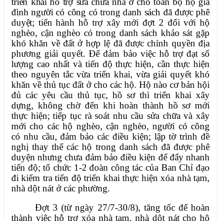
triển khai hỗ trợ sữa chữa nhà ở cho toàn bộ hộ gia
đình người có công có trong danh sách đã được phê
duyệt; t
iến hành hỗ trợ xây mới đợt 2 đối với hộ
nghèo, cận nghèo có trong danh sách khảo sát gặp
khó khăn về đất ở hợp lệ đã được chính quyền địa
phương giải quyết. Để đảm bảo việc hỗ trợ đạt số
lượng cao nhất và tiến độ thực hiện, cần thực hiện
theo nguyên tắc vừa triển khai, vừa giải quyết khó
khăn về thủ tục đất ở cho các hộ. Hộ nào cơ bản hội
đủ các yêu cầu thủ tục, hồ sơ thì triển khai xây
dựng, không chờ đến khi hoàn thành hồ sơ mới
thực hiện; tiếp tục rà soát nhu cầu sửa chữa và xây
mới cho các hộ nghèo, cận nghèo, người có công
có nhu cầu, đảm bảo các điều kiện; lập tờ trình đề
nghị thay thế các hộ trong danh sách đã được phê
duyện nhưng chưa đảm bảo điều kiện để đẩy nhanh
tiến độ; tổ chức 1-2 đoàn công tác của Ban Chỉ đạo
đi kiểm tra tiến độ triển khai thực hiện xóa nhà tạm,
nhà dột nát ở các phường.
Đợt 3 (từ ngày 27/7-30/8), tăng tốc để hoàn
thành việc hỗ trợ xóa nhà tạm, nhà dột nát cho hộ