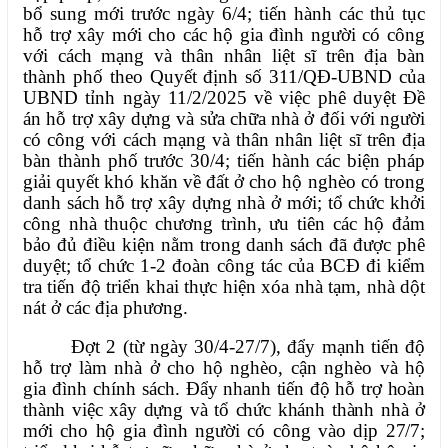
bổ sung mới trước ngày 6/4; tiến hành các thủ tục
hỗ trợ xây mới cho các hộ gia đình người có công
với cách mạng và thân nhân liệt sĩ trên địa bàn
thành phố theo Quyết định số 311/QĐ-UBND của
UBND tỉnh ngày 11/2/2025 về việc phê duyệt Đề
án hỗ trợ xây dựng và sửa chữa nhà ở đối với người
có công với cách mạng và thân nhân liệt sĩ trên địa
bàn thành phố trước 30/4; tiến hành các biện pháp
giải quyết khó khăn về đất ở cho hộ nghèo có trong
danh sách hỗ trợ xây dựng nhà ở mới; tổ chức khởi
công nhà thuộc chương trình, ưu tiên các hộ đảm
bảo đủ điều kiện nằm trong danh sách đã được phê
duyệt; tổ chức 1-2 đoàn công tác của BCĐ đi kiểm
tra tiến độ triển khai thực hiện xóa nhà tạm, nhà dột
nát ở các địa phương.
Đợt 2 (từ ngày 30/4-27/7), đẩy mạnh tiến độ
hỗ trợ làm nhà ở cho hộ nghèo, cận nghèo và hộ
gia đình chính sách.
Đẩy nhanh tiến độ hỗ trợ h
o
àn
thành việc xây dựng và tổ chức khánh thành nhà ở
mới cho hộ gia đình người có công vào dịp 27/7;