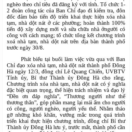
nghèo theo chỉ tiêu đã đăng ký với tỉnh. Tổ chức 1-
2 đoàn công tác của Ban Chỉ đạo đi kiểm tra, đôn
đốc đảm bảo tiến độ triển khai thực hiện xóa nhà
tạm, nhà dột nát ở các phường; hoàn thành 100%
tiến độ xây dựng mới và sửa chữa nhà ởngười có
công với cách mạng; tổ chức tổng kết chương trình
xoá nhà tạm, nhà dột nát trên địa bàn thành phố
trước ngày 30/8.
Phát biểu tại buổi làm việc vừa qua với Ban
Chỉ đạo xóa nhà tạm, nhà dột nát thành phố Đông
Hà ngày 12/3, đồng chí Lê Quang Chiến, UVBTV
Tỉnh ủy, Bí thư Thành ủy Đông Hà cho rằng,
Chương trình xóa nhà tạm, nhà dột nát có ý nghĩa
đặc biệt quan trọng, thể hiện trách nhiệm và đạo lý
“Đền ơn đáp nghĩa”, “Thương người như thể
thương thân”, góp phần mang lại mái ấm cho người
có công, người nghèo, người yếu thế. Nhằm tháo
gỡ những khó khăn, vướng mắc trong quá trình
triển khai thực hiện chương trình, đồng chí Bí thư
Thành ủy Đông Hà lưu ý, trước mắt, thành phố cần