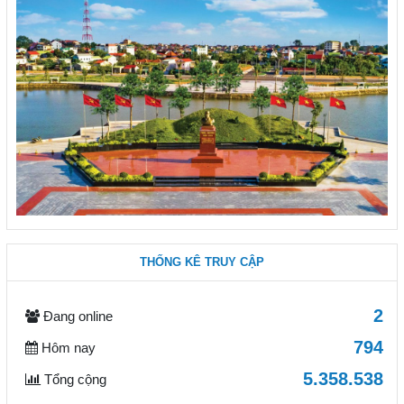
THỐNG KÊ TRUY CẬP
2
Đang online
794
Hôm nay
5.358.538
Tổng cộng