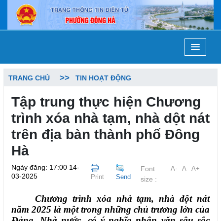
TRANG CHỦ
TIN HOẠT ĐỘNG
Tập trung thực hiện Chương
trình xóa nhà tạm, nhà dột nát
trên địa bàn thành phố Đông
Hà
Ngày đăng: 17:00 14-
Font
A-
A
A+
03-2025
Print
Send
size :
Chương trình xóa nhà tạm, nhà dột nát
năm 2025 là một trong những chủ trương lớn của
Đảng, Nhà nước, có ý nghĩa nhân văn sâu sắc