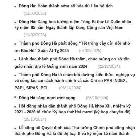
Đông Hà: Hoàn thành sớm số hóa dữ liệu hộ tịch
(11/03/2025)
Đông Hà: Dâng hoa tưởng niệm Tổng Bí thư Lê Duẩn nhân
kỷ niệm 95 năm Ngày thành lập Đảng Cộng sản Việt Nam
(11/02/2025)
Thành phố Đông Hà phát động “Tết trồng cây đời đời nhớ
ơn Bác Hồ” Xuân Ất Tỵ 2025
(07/02/2025)
Lãnh đạo thành phố Đông Hà thăm, chúc mừng cơ sở tôn
giáo nhân dịp lễ Giáng sinh năm 2024
(22/12/2024)
Thành phố Đông Hà tổ chức bồi dưỡng kiến thức, nghiệp vụ
về công tác cải cách hành chính và các Chỉ số PAR INDEX,
PAPI, SIPAS, PCI.
(03/11/2024)
Đông Hà sáng ngời ước vọng
(28/10/2024)
Hội đồng nhân dân thành phố Đông Hà khóa XII, nhiệm kỳ
2021 - 2026 tổ chức Kỳ họp thứ Hai mươi (kỳ họp chuyên đề)
(25/10/2024)
Lễ công bố Quyết định của Thủ tướng Chính phủ công nhận
thành phố Đông Hà là đô thị loại II và kỷ niệm 15 năm thành