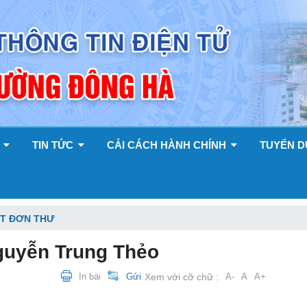
Y
TIN TỨC
CẢI CÁCH HÀNH CHÍNH
TUYỂN 
ẾT ĐƠN THƯ
Nguyễn Trung Thẻo
In bài
Gửi
Xem với cỡ chữ :
A-
A
A+