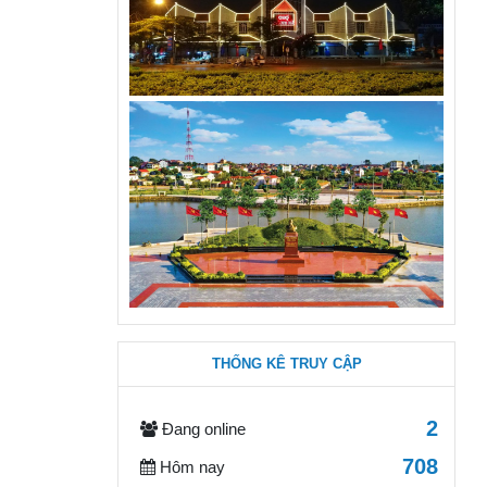
THỐNG KÊ TRUY CẬP
2
Đang online
708
Hôm nay