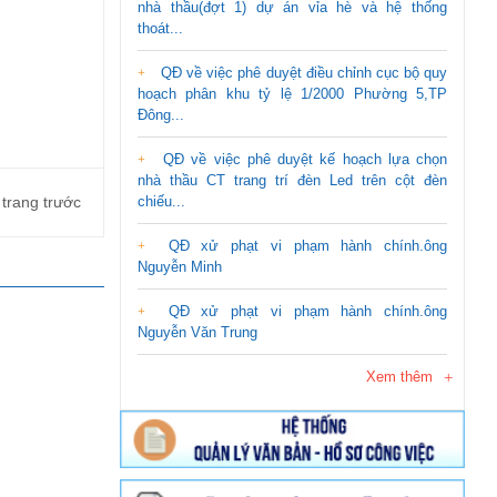
nhà thầu(đợt 1) dự án vỉa hè và hệ thống
thoát...
QĐ về việc phê duyệt điều chỉnh cục bộ quy
hoạch phân khu tỷ lệ 1/2000 Phường 5,TP
Đông...
QĐ về việc phê duyệt kế hoạch lựa chọn
nhà thầu CT trang trí đèn Led trên cột đèn
 trang trước
chiếu...
QĐ xử phạt vi phạm hành chính.ông
Nguyễn Minh
QĐ xử phạt vi phạm hành chính.ông
Nguyễn Văn Trung
Xem thêm