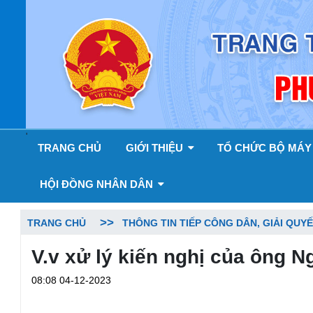
'
TRANG CHỦ
GIỚI THIỆU
TỔ CHỨC BỘ MÁ
HỘI ĐỒNG NHÂN DÂN
TRANG CHỦ
THÔNG TIN TIẾP CÔNG DÂN, GIẢI QUY
V.v xử lý kiến nghị của ông 
08:08 04-12-2023