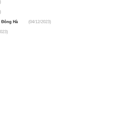
)
)
hợ Đông Hà
(04/12/2023)
2023)