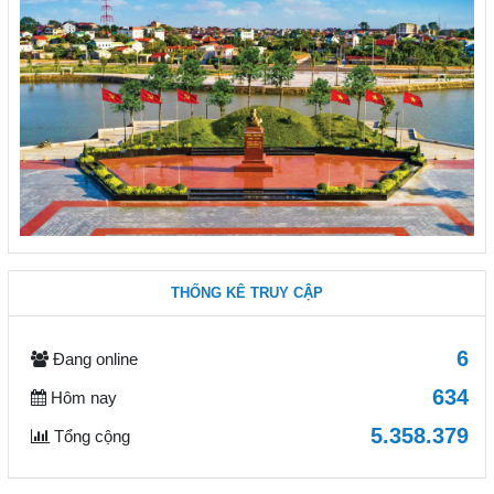
THỐNG KÊ TRUY CẬP
6
Đang online
634
Hôm nay
5.358.379
Tổng cộng