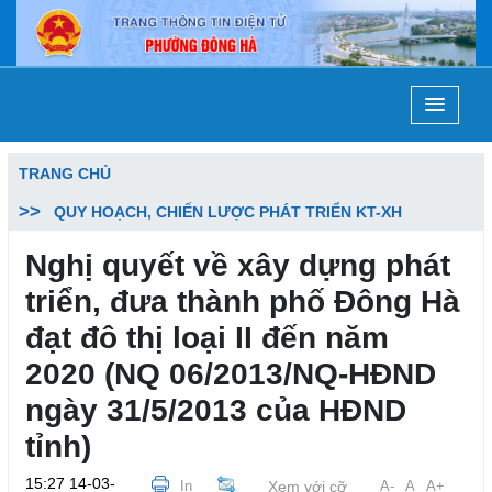
TRANG CHỦ
QUY HOẠCH, CHIẾN LƯỢC PHÁT TRIỂN KT-XH
Nghị quyết về xây dựng phát
triển, đưa thành phố Đông Hà
đạt đô thị loại II đến năm
2020 (NQ 06/2013/NQ-HĐND
ngày 31/5/2013 của HĐND
tỉnh)
15:27 14-03-
In
Xem với cỡ
A-
A
A+