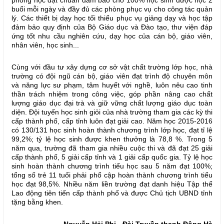
phòng học đạt chuẩn đảm bảo cho 100% học sinh được học 2
buổi mỗi ngày và đầy đủ các phòng phục vụ cho công tác quản
lý. Các thiết bị dạy học tối thiểu phục vụ giảng dạy và học tập
đảm bảo quy định của Bộ Giáo dục và Đào tạo, thư viện đáp
ứng tốt nhu cầu nghiên cứu, dạy học của cán bộ, giáo viên,
nhân viên, học sinh...
Cùng với đầu tư xây dựng cơ sở vật chất trường lớp học, nhà
trường có đội ngũ cán bộ, giáo viên đạt trình độ chuyên môn
và năng lực sư phạm, tâm huyết với nghề, luôn nêu cao tinh
thần trách nhiệm trong công việc, góp phần nâng cao chất
lượng giáo dục đại trà và giữ vững chất lượng giáo dục toàn
diện. Đội tuyến học sinh giỏi của nhà trường tham gia các kỳ thi
cấp thành phố, cấp tỉnh luôn đạt giải cao. Năm học 2015-2016
có 130/131 học sinh hoàn thành chương trình lớp học, đạt tỉ lệ
99,2%; tỷ lệ học sinh được khen thưởng là 78,8 %. Trong 5
năm qua, trường đã tham gia nhiều cuộc thi và đã đạt 25 giải
cấp thành phố, 5 giải cấp tỉnh và 1 giải cấp quốc gia. Tỷ lệ học
sinh hoàn thành chương trình tiểu học sau 5 năm đạt 100%;
tổng số trẻ 11 tuổi phải phổ cập hoàn thành chương trình tiểu
học đạt 98,5%. Nhiều năm liền trường đạt danh hiệu Tập thể
Lao động tiên tiến cấp thành phố và được Chủ tịch UBND tỉnh
tặng bằng khen.