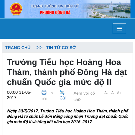
TRANG CHỦ
TIN TỪ CƠ SỞ
Trường Tiểu học Hoàng Hoa
Thám, thành phố Đông Hà đạt
chuẩn Quốc gia mức độ II
00:00 31-05-
In
Xem với cỡ
A-
A
A+
2017
Gửi
bài
chữ :
Ngày 30/5/2017, Trường Tiểu học Hoàng Hoa Thám, thành phố
Đông Hà tổ chức Lễ đón Bằng công nhận Trường đạt chuẩn Quốc
gia mức độ II và tổng kết năm học 2016-2017.