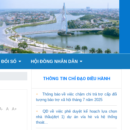
 ĐỔI SỐ
HỘI ĐỒNG NHÂN DÂN
THÔNG TIN CHỈ ĐẠO ĐIỀU HÀNH
Thông báo về việc chậm chi trả trợ cấp đối
tượng bảo trợ xã hội tháng 7 năm 2025
A-
A
A+
QĐ về việc phê duyệt kế hoạch lựa chọn
nhà thầu(đợt 1) dự án vỉa hè và hệ thống
thoát...