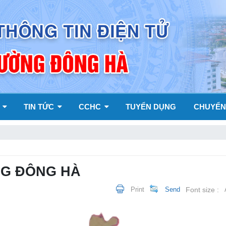
Y
TIN TỨC
CCHC
TUYỂN DỤNG
CHUYỂN
NG ĐÔNG HÀ
Print
Send
Font size :