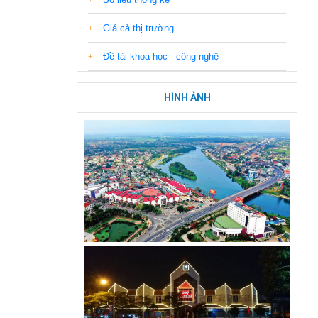
Giá cả thị trường
Đề tài khoa học - công nghệ
HÌNH ẢNH