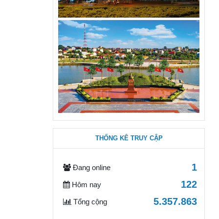
THỐNG KÊ TRUY CẬP
1
Đang online
122
Hôm nay
5.357.863
Tổng cộng