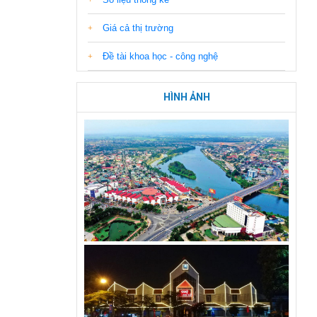
Giá cả thị trường
Đề tài khoa học - công nghệ
HÌNH ẢNH