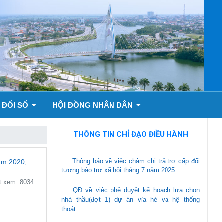
 ĐỔI SỐ
HỘI ĐỒNG NHÂN DÂN
THÔNG TIN CHỈ ĐẠO ĐIỀU HÀNH
Thông báo về việc chậm chi trả trợ cấp đối
ăm 2020,
tượng bảo trợ xã hội tháng 7 năm 2025
 xem: 8034
QĐ về việc phê duyệt kế hoạch lựa chọn
nhà thầu(đợt 1) dự án vỉa hè và hệ thống
thoát...