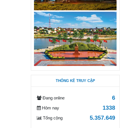
THỐNG KÊ TRUY CẬP
6
Đang online
1338
Hôm nay
5.357.649
Tổng cộng