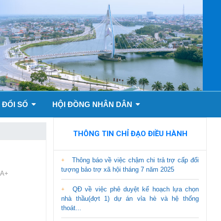
 ĐỔI SỐ
HỘI ĐỒNG NHÂN DÂN
THÔNG TIN CHỈ ĐẠO ĐIỀU HÀNH
Thông báo về việc chậm chi trả trợ cấp đối
tượng bảo trợ xã hội tháng 7 năm 2025
A+
QĐ về việc phê duyệt kế hoạch lựa chọn
nhà thầu(đợt 1) dự án vỉa hè và hệ thống
thoát...