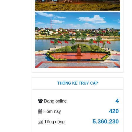
THỐNG KÊ TRUY CẬP
4
Đang online
420
Hôm nay
5.360.230
Tổng cộng