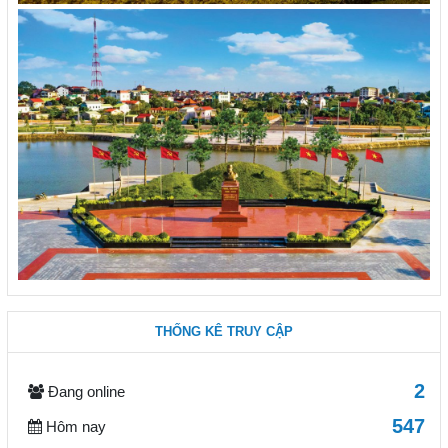
THỐNG KÊ TRUY CẬP
2
Đang online
547
Hôm nay