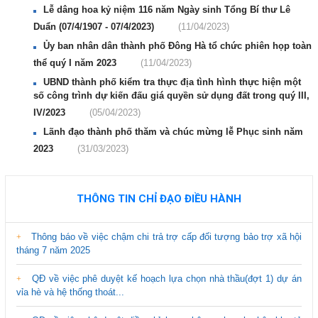
Lễ dâng hoa kỷ niệm 116 năm Ngày sinh Tổng Bí thư Lê
Duẩn (07/4/1907 - 07/4/2023)
(11/04/2023)
Ủy ban nhân dân thành phố Đông Hà tổ chức phiên họp toàn
thể quý I năm 2023
(11/04/2023)
UBND thành phố kiểm tra thực địa tình hình thực hiện một
số công trình dự kiến đấu giá quyền sử dụng đất trong quý III,
IV/2023
(05/04/2023)
Lãnh đạo thành phố thăm và chúc mừng lễ Phục sinh năm
2023
(31/03/2023)
THÔNG TIN CHỈ ĐẠO ĐIỀU HÀNH
Thông báo về việc chậm chi trả trợ cấp đối tượng bảo trợ xã hội
tháng 7 năm 2025
QĐ về việc phê duyệt kế hoạch lựa chọn nhà thầu(đợt 1) dự án
vỉa hè và hệ thống thoát...