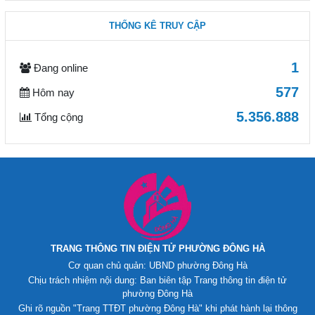
THỐNG KÊ TRUY CẬP
1
Đang online
577
Hôm nay
5.356.888
Tổng cộng
TRANG THÔNG TIN ĐIỆN TỬ PHƯỜNG ĐÔNG HÀ
Cơ quan chủ quản: UBND phường Đông Hà
Chịu trách nhiệm nội dung: Ban biên tập Trang thông tin điện tử
phường Đông Hà
Ghi rõ nguồn "Trang TTĐT phường Đông Hà" khi phát hành lại thông