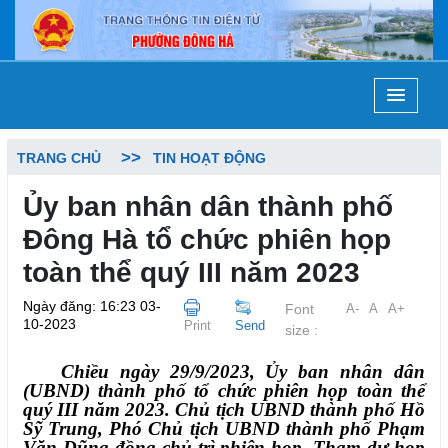
TRANG CHỦ
TIN HOẠT ĐỘNG
Ủy ban nhân dân thành phố
Đông Hà tổ chức phiên họp
toàn thể quý III năm 2023
Ngày đăng: 16:23 03-
Font
A-
A
A+
10-2023
Print
Send
size :
Chiều ngày 29/9/2023, Ủy ban nhân dân
(UBND) thành phố tổ chức phiên họp toàn thể
quý III năm 2023. Chủ tịch UBND thành phố Hồ
Sỹ Trung, Phó Chủ tịch UBND thành phố Phạm
Văn Dũng đồng chủ trì phiên họp. Tham dự họp