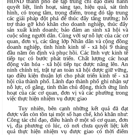
HĐND thành phố để tập trung chỉ đạo điều hành
quyết liệt, linh hoạt, sáng tạo, hiệu quả, sát tình
hình, có trọng tâm, trọng điểm, trong đó tập trung
các giải pháp đột phá để thúc đẩy tăng trưởng; hỗ
trợ tháo gỡ khó khăn cho doanh nghiệp, thúc đẩy
sản xuất kinh doanh; bảo đảm an sinh xã hội và
cuộc sống người dân. Cùng với sự nỗ lực của các cơ
quan, đơn vị, các tầng lớp Nhân dân và cộng đồng
doanh nghiệp, tình hình kinh tế - xã hội 9 tháng
đầu năm ổn định và phục hồi. Các lĩnh vực kinh tế
tiếp tục có bước phát triển. Chất lượng các hoạt
động văn hóa - xã hội tiếp tục được nâng lên. An
ninh chính trị, trật tự an toàn xã hội được giữ vững,
tạo điều kiện thuận lợi cho phát triển kinh tế - xã
hội của thành phố. Lãnh đạo thành phố ghi nhận sự
nỗ lực, cố gắng, tinh thần chủ động, thích ứng linh
hoạt của các cơ quan, đơn vị và các phường trong
việc thực hiện nhiệm vụ được giao
Tuy nhiên, bên cạnh những kết quả đã đạt
được vẫn còn tồn tại một số hạn chế, khó khăn như:
Công tác chỉ đạo, điều hành ở một số cơ quan, đơn
vị, địa phương có lúc, có nơi chưa quyết liệt; kết
quả thực hiện nhiệm vụ được giao có thời điểm