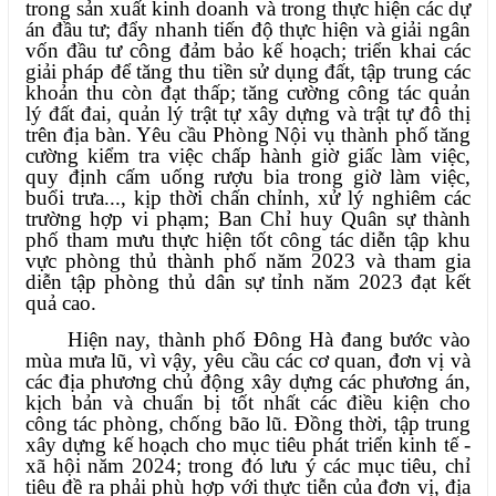
trong sản xuất kinh doanh và trong thực hiện các dự
án đầu tư; đẩy nhanh tiến độ thực hiện và giải ngân
vốn đầu tư công đảm bảo kế hoạch; triển khai các
giải pháp để tăng thu tiền sử dụng đất, tập trung các
khoản thu còn đạt thấp; tăng cường công tác quản
lý đất đai, quản lý trật tự xây dựng và trật tự đô thị
trên địa bàn. Yêu cầu Phòng Nội vụ thành phố tăng
cường kiểm tra việc chấp hành giờ giấc làm việc,
quy định cấm uống rượu bia trong giờ làm việc,
buổi trưa..., kịp thời chấn chỉnh, xử lý nghiêm các
trường hợp vi phạm; Ban Chỉ huy Quân sự thành
phố tham mưu thực hiện tốt công tác diễn tập khu
vực phòng thủ thành phố năm 2023 và tham gia
diễn tập phòng thủ dân sự tỉnh năm 2023 đạt kết
quả cao.
Hiện nay, thành phố Đông Hà đang bước vào
mùa mưa lũ, vì vậy, yêu cầu các cơ quan, đơn vị và
các địa phương chủ động xây dựng các phương án,
kịch bản và chuẩn bị tốt nhất các điều kiện cho
công tác phòng, chống bão lũ. Đồng thời, tập trung
xây dựng kế hoạch cho mục tiêu phát triển kinh tế -
xã hội năm 2024; trong đó lưu ý các mục tiêu, chỉ
tiêu đề ra phải phù hợp với thực tiễn của đơn vị, địa