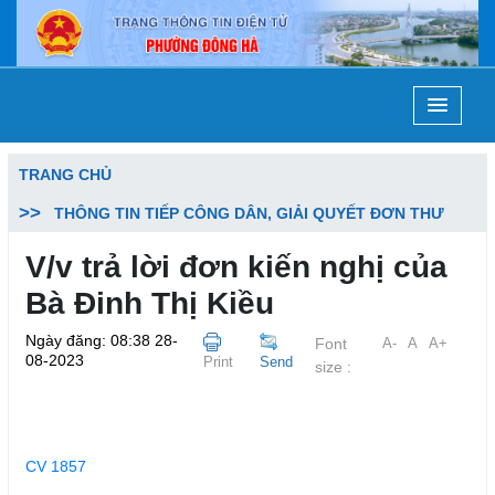
TRANG CHỦ
THÔNG TIN TIẾP CÔNG DÂN, GIẢI QUYẾT ĐƠN THƯ
V/v trả lời đơn kiến nghị của
Bà Đinh Thị Kiều
Ngày đăng: 08:38 28-
Font
A-
A
A+
08-2023
Print
Send
size :
CV 1857