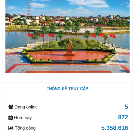
THỐNG KÊ TRUY CẬP
5
Đang online
872
Hôm nay
5.358.616
Tổng cộng