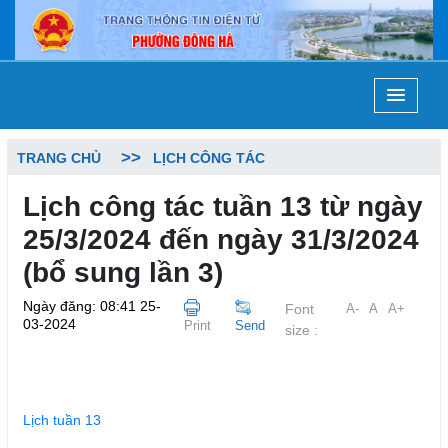
TRANG CHỦ
LỊCH CÔNG TÁC
Lịch công tác tuần 13 từ ngày
25/3/2024 đến ngày 31/3/2024
(bổ sung lần 3)
Ngày đăng: 08:41 25-
Font
A-
A
A+
03-2024
Print
Send
size :
Lịch tuần 13