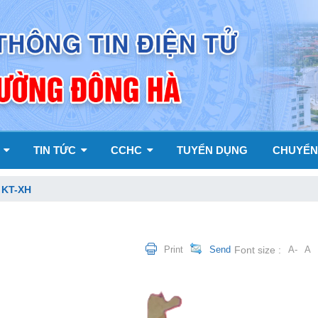
Y
TIN TỨC
CCHC
TUYỂN DỤNG
CHUYỂN
 KT-XH
Print
Send
Font size :
A-
A