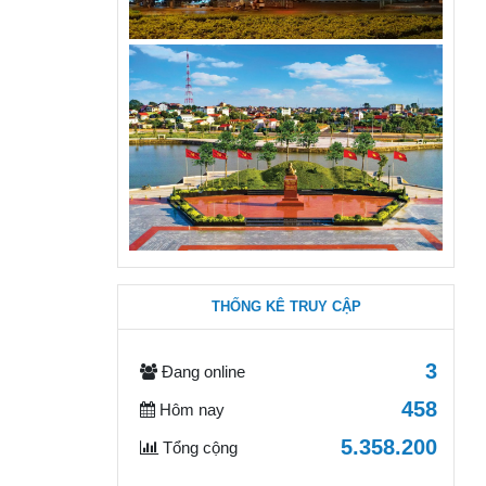
THỐNG KÊ TRUY CẬP
3
Đang online
458
Hôm nay
5.358.200
Tổng cộng