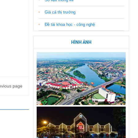
Giá cả thị trường
Đề tài khoa học - công nghệ
HÌNH ẢNH
evious page