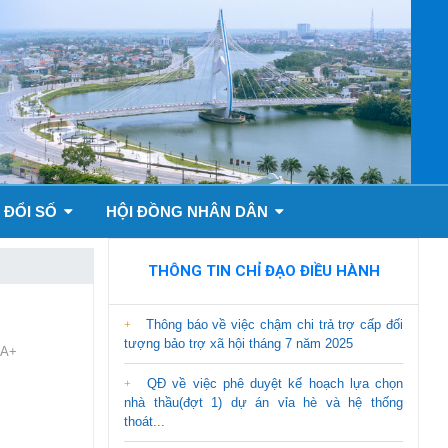
 ĐỔI SỐ
HỘI ĐỒNG NHÂN DÂN
THÔNG TIN CHỈ ĐẠO ĐIỀU HÀNH
Thông báo về việc chậm chi trả trợ cấp đối
tượng bảo trợ xã hội tháng 7 năm 2025
A+
QĐ về việc phê duyệt kế hoạch lựa chọn
nhà thầu(đợt 1) dự án vỉa hè và hệ thống
thoát...