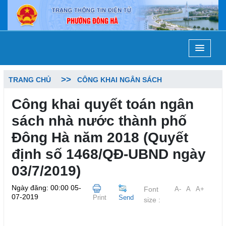
TRANG CHỦ
CÔNG KHAI NGÂN SÁCH
Công khai quyết toán ngân
sách nhà nước thành phố
Đông Hà năm 2018 (Quyết
định số 1468/QĐ-UBND ngày
03/7/2019)
Ngày đăng: 00:00 05-
Font
A-
A
A+
07-2019
Print
Send
size :