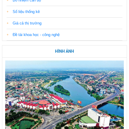
Bổ nhiệm cán bộ
Số liệu thống kê
Giá cả thị trường
Đề tài khoa học - công nghệ
HÌNH ẢNH