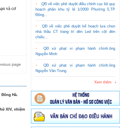
QĐ về việc phê duyệt điều chỉnh cục bộ quy
hạn và cơ
hoạch phân khu tỷ lệ 1/2000 Phường 5,TP
Đông...
QĐ về việc phê duyệt kế hoạch lựa chọn
nhà thầu CT trang trí đèn Led trên cột đèn
chiếu...
QĐ xử phạt vi phạm hành chính.ông
Nguyễn Minh
evious page
QĐ xử phạt vi phạm hành chính.ông
Nguyễn Văn Trung
Xem thêm
ố Đông Hà.
thứ XIV, nhiệm