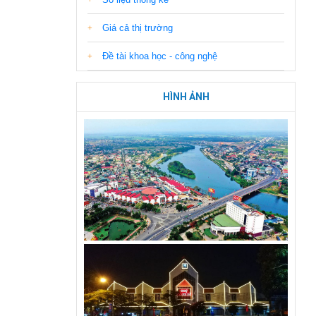
Giá cả thị trường
Đề tài khoa học - công nghệ
HÌNH ẢNH