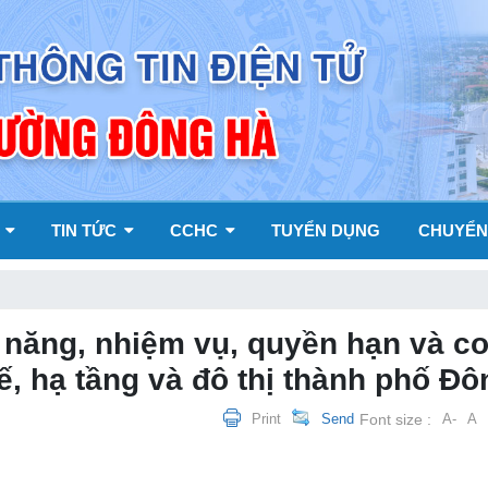
Y
TIN TỨC
CCHC
TUYỂN DỤNG
CHUYỂN
 năng, nhiệm vụ, quyền hạn và c
ế, hạ tầng và đô thị thành phố Đ
Print
Send
Font size :
A-
A