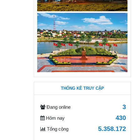
THỐNG KÊ TRUY CẬP
3
Đang online
430
Hôm nay
5.358.172
Tổng cộng