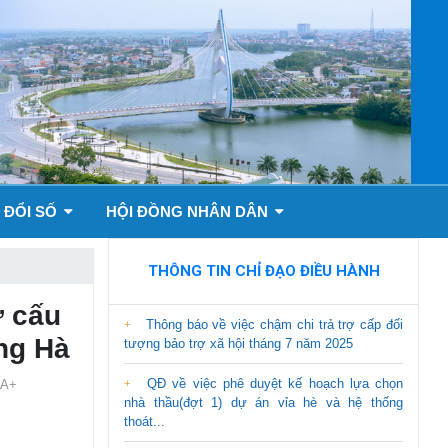
 ĐỔI SỐ
HỘI ĐỒNG NHÂN DÂN
THÔNG TIN CHỈ ĐẠO ĐIỀU HÀNH
ơ cấu
Thông báo về việc chậm chi trả trợ cấp đối
ông Hà
tượng bảo trợ xã hội tháng 7 năm 2025
QĐ về việc phê duyệt kế hoạch lựa chọn
A+
nhà thầu(đợt 1) dự án vỉa hè và hệ thống
thoát...