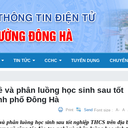
Y
TIN TỨC
CCHC
TUYỂN DỤNG
CHUYỂN
 và phân luồng học sinh sau tốt
ành phố Đông Hà
Print
Send
Font size :
A-
A
và phân luồng học sinh sau tốt nghiệp THCS trên địa 