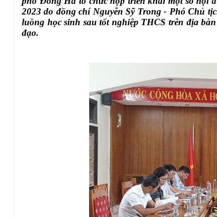
phố Đông Hà tổ chức họp triển khai một số nội 
2023 do đồng chí Nguyễn Sỹ Trong - Phó Chủ t
luồng học sinh sau tốt nghiệp THCS trên địa bà
đạo.