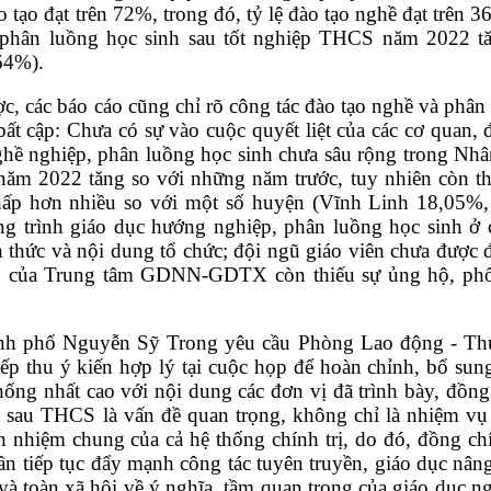
o tạo đạt trên 72%, trong đó, tỷ lệ đào tạo nghề đạt trên 3
 phân luồng học sinh sau tốt nghiệp THCS năm 2022 tă
64%).
ợc
, các báo cáo cũng chỉ rõ công tác
đ
ào tạo nghề và phân
bất cập:
Chưa có sự vào cuộc quyết liệt của các cơ quan, đ
ghề nghiệp, phân luồng học sinh chưa sâu rộng trong Nhâ
 năm 2022 tăng so với những năm trước, tuy nhiên còn t
 thấp hơn nhiều so với một số huyện (Vĩnh Linh 18,05%
g trình giáo dục hướng nghiệp, phân luồng học sinh ở 
 thức và nội dung tổ chức; đội ngũ giáo viên chưa được đ
uồng của Trung tâm GDNN-GDTX còn thiếu sự ủng hộ, ph
h phố Nguyễn Sỹ Trong yêu cầu Phòng Lao động - Th
 thu ý kiến hợp lý tại cuộc họp để hoàn chỉnh, bổ sun
g nhất cao với nội dung các đơn vị đã trình bày, đồng
h sau THCS là vấn đề quan trọng, không chỉ là nhiệm vụ
h nhiệm chung của cả hệ thống chính trị, do đó, đồng c
ần tiếp tục đẩy mạnh công tác tuyên truyền, giáo dục nân
 và toàn xã hội về ý nghĩa, tầm quan trọng của giáo dục n