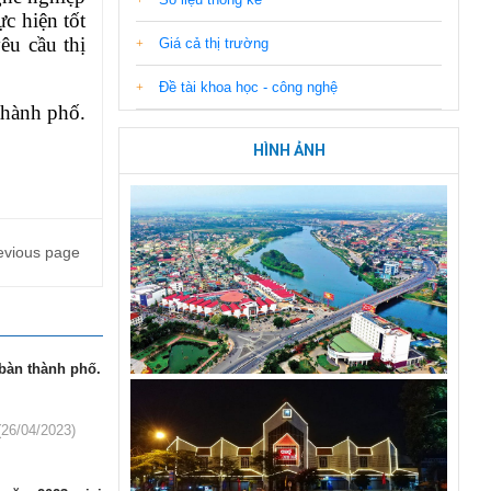
ực hiện tốt
êu cầu thị
Giá cả thị trường
Đề tài khoa học - công nghệ
hành phố.
HÌNH ẢNH
evious page
 bàn thành phố.
(26/04/2023)