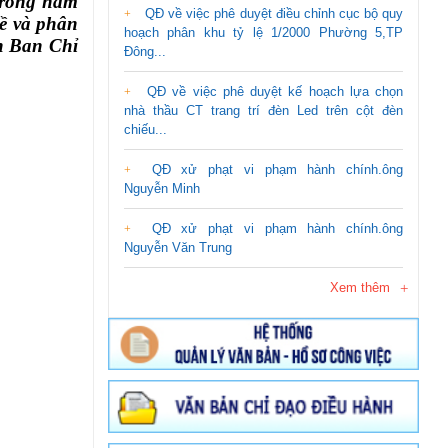
 trong năm
QĐ về việc phê duyệt điều chỉnh cục bộ quy
ề và phân
hoạch phân khu tỷ lệ 1/2000 Phường 5,TP
ên Ban Chỉ
Đông...
QĐ về việc phê duyệt kế hoạch lựa chọn
nhà thầu CT trang trí đèn Led trên cột đèn
chiếu...
QĐ xử phạt vi phạm hành chính.ông
Nguyễn Minh
QĐ xử phạt vi phạm hành chính.ông
Nguyễn Văn Trung
Xem thêm