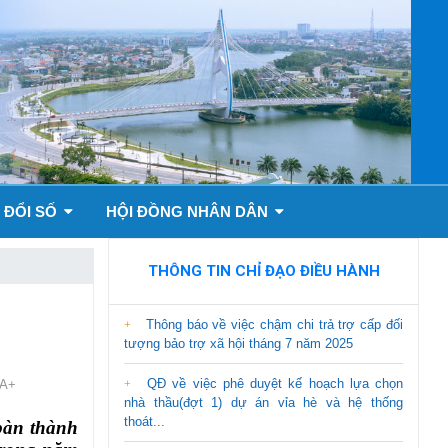
 ĐỔI SỐ
HỘI ĐỒNG NHÂN DÂN
THÔNG TIN CHỈ ĐẠO ĐIỀU HÀNH
Thông báo về việc chậm chi trả trợ cấp đối
tượng bảo trợ xã hội tháng 7 năm 2025
QĐ về việc phê duyệt kế hoạch lựa chọn
A+
nhà thầu(đợt 1) dự án vỉa hè và hệ thống
thoát...
bàn thành