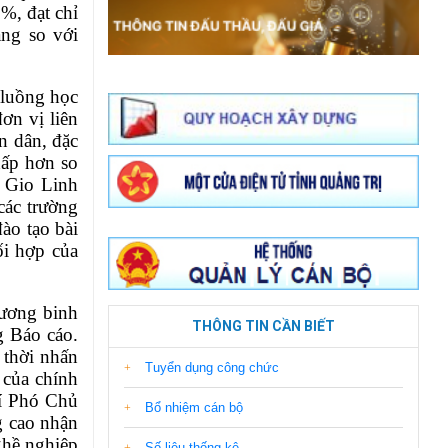
6%, đạt chỉ
ng so với
 luồng học
ơn vị liên
n dân, đặc
hấp hơn so
, Gio Linh
các trường
ào tạo bài
ối hợp của
ương binh
THÔNG TIN CẦN BIẾT
g Báo cáo.
 thời nhấn
Tuyển dụng công chức
 của chính
hí Phó Chủ
Bổ nhiệm cán bộ
g cao nhận
ghề nghiệp
Số liệu thống kê