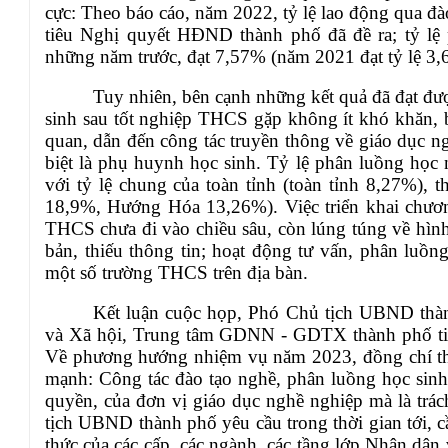
cực:
Theo báo cáo, năm 2022, t
ỷ lệ lao động qua đà
tiêu Nghị quyết HĐND thành phố đã đề ra;
t
ỷ lệ
những năm trước, đạt 7,57% (năm 2021 đạt tỷ lệ 3,
Tuy nhiên,
bên cạnh những kết quả đã đạt đư
sinh sau tốt nghiệp THCS gặp không ít khó khăn, 
quan, dẫn đến công tác truyền thông về giáo dục n
biệt là phụ huynh học sinh. Tỷ lệ phân luồng học
với tỷ lệ chung của toàn tỉnh (toàn tỉnh 8,27%),
18,9%, Hướng Hóa 13,26%). Việc triển khai chươn
THCS chưa đi vào chiều sâu, còn lúng túng về hình
bản, thiếu thông tin; hoạt động tư vấn, phân l
một số trường THCS trên địa bàn.
Kết luận cuộc họp,
Phó Chủ tịch UBND thàn
và Xã hội, Trung tâm GDNN - GDTX thành phố tiếp
Về phương hướng nhiệm vụ năm 2023, đồng chí thốn
mạnh:
Công tác đào tạo nghề, phân luồng học sin
quyền, của đơn vị giáo dục nghề nghiệp mà là trác
tịch UBND thành phố yêu cầu trong thời gian tới, c
thức của các cấp, các ngành, các tầng lớp Nhân dân