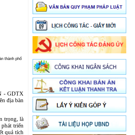
àn thành phố
NN - GDTX
ên địa bàn
n trọng, l
à
phát triển
t quả tích