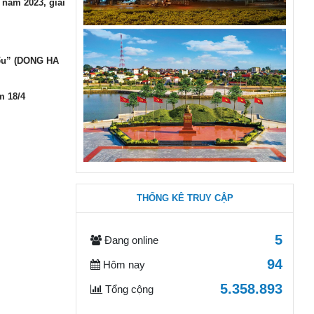
 năm 2023, giai
iếu” (DONG HA
m 18/4
THỐNG KÊ TRUY CẬP
5
Đang online
94
Hôm nay
5.358.893
Tổng cộng