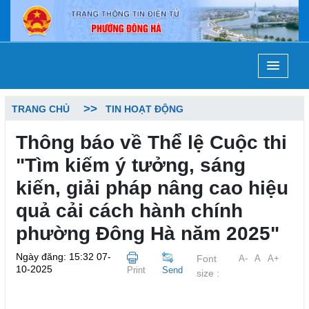
TRANG CHỦ
TIN HOẠT ĐỘNG
Thông báo về Thể lệ Cuộc thi
"Tìm kiếm ý tưởng, sáng
kiến, giải pháp nâng cao hiệu
quả cải cách hành chính
phường Đông Hà năm 2025"
Ngày đăng: 15:32 07-
Font
A-
A
A+
10-2025
Print
Send
size :