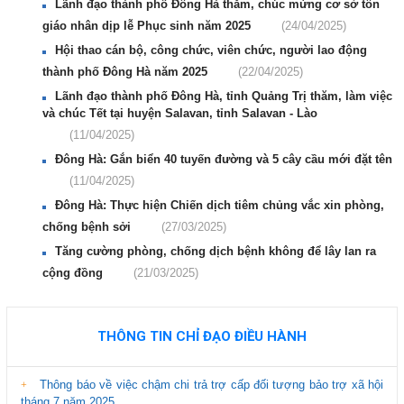
Lãnh đạo thành phố Đông Hà thăm, chúc mừng cơ sở tôn
giáo nhân dịp lễ Phục sinh năm 2025
(24/04/2025)
Hội thao cán bộ, công chức, viên chức, người lao động
thành phố Đông Hà năm 2025
(22/04/2025)
Lãnh đạo thành phố Đông Hà, tỉnh Quảng Trị thăm, làm việc
và chúc Tết tại huyện Salavan, tỉnh Salavan - Lào
(11/04/2025)
Đông Hà: Gắn biển 40 tuyến đường và 5 cây cầu mới đặt tên
(11/04/2025)
Đông Hà: Thực hiện Chiến dịch tiêm chủng vắc xin phòng,
chống bệnh sởi
(27/03/2025)
Tăng cường phòng, chống dịch bệnh không để lây lan ra
cộng đồng
(21/03/2025)
THÔNG TIN CHỈ ĐẠO ĐIỀU HÀNH
Thông báo về việc chậm chi trả trợ cấp đối tượng bảo trợ xã hội
tháng 7 năm 2025