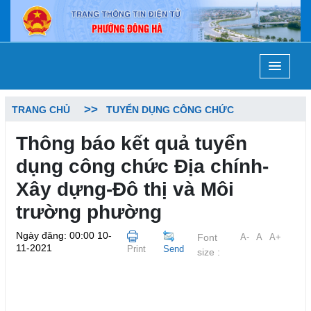
TRANG CHỦ
TUYỂN DỤNG CÔNG CHỨC
Thông báo kết quả tuyển
dụng công chức Địa chính-
Xây dựng-Đô thị và Môi
trường phường
Ngày đăng: 00:00 10-
Font
A-
A
A+
11-2021
Print
Send
size :