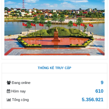
THỐNG KÊ TRUY CẬP
9
Đang online
610
Hôm nay
5.356.921
Tổng cộng