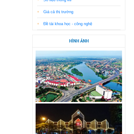
Giá cả thị trường
Đề tài khoa học - công nghệ
HÌNH ẢNH