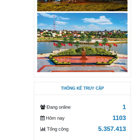
THỐNG KÊ TRUY CẬP
1
Đang online
1103
Hôm nay
5.357.413
Tổng cộng