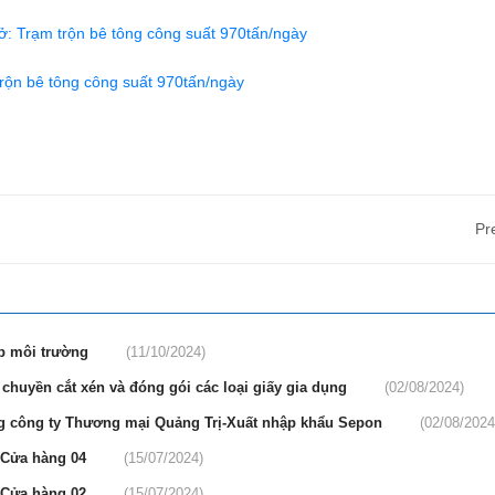
sở: Trạm trộn bê tông công suất 970tấn/ngày
trộn bê tông công suất 970tấn/ngày
Pr
ép môi trường
(11/10/2024)
huyền cắt xén và đóng gói các loại giấy gia dụng
(02/08/2024)
g công ty Thương mại Quảng Trị-Xuất nhập khẩu Sepon
(02/08/2024
x-Cửa hàng 04
(15/07/2024)
x-Cửa hàng 02
(15/07/2024)