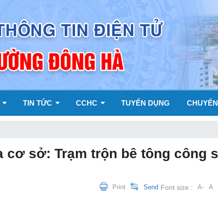
Y
TIN TỨC
CCHC
TUYỂN DỤNG
CHUYỂN
 cơ sở: Trạm trộn bê tông công 
Print
Send
Font size :
A-
A