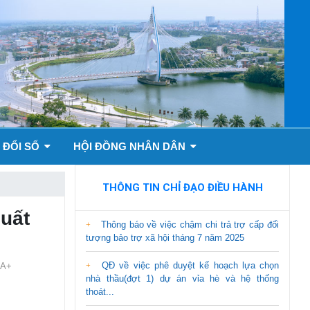
 ĐỔI SỐ
HỘI ĐỒNG NHÂN DÂN
THÔNG TIN CHỈ ĐẠO ĐIỀU HÀNH
suất
Thông báo về việc chậm chi trả trợ cấp đối
tượng bảo trợ xã hội tháng 7 năm 2025
QĐ về việc phê duyệt kế hoạch lựa chọn
A+
nhà thầu(đợt 1) dự án vỉa hè và hệ thống
thoát...