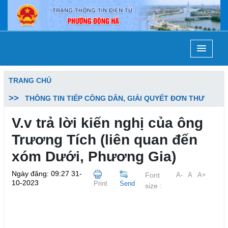
TRANG CHỦ
THÔNG TIN TIẾP CÔNG DÂN, GIẢI QUYẾT ĐƠN THƯ
V.v trả lời kiến nghị của ông
Trương Tích (liên quan đến
xóm Dưới, Phương Gia)
Ngày đăng: 09:27 31-
Font
A-
A
A+
10-2023
Print
Send
size :