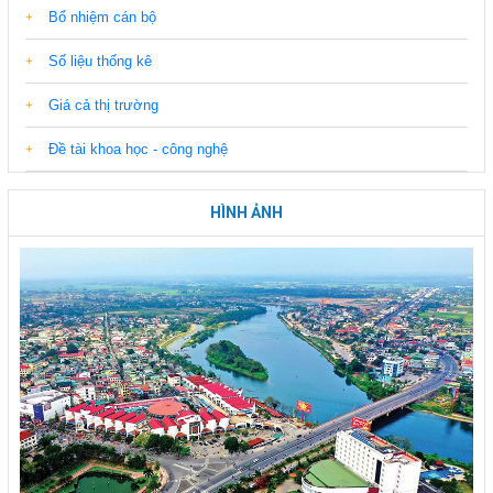
Bổ nhiệm cán bộ
Số liệu thống kê
Giá cả thị trường
Đề tài khoa học - công nghệ
HÌNH ẢNH