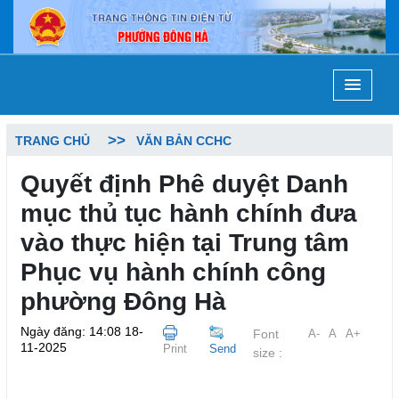
TRANG CHỦ
VĂN BẢN CCHC
Quyết định Phê duyệt Danh
mục thủ tục hành chính đưa
vào thực hiện tại Trung tâm
Phục vụ hành chính công
phường Đông Hà
Ngày đăng: 14:08 18-
Font
A-
A
A+
11-2025
Print
Send
size :