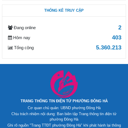
THỐNG KÊ TRUY CẬP
2
Đang online
403
Hôm nay
5.360.213
Tổng cộng
TRANG THÔNG TIN ĐIỆN TỬ PHƯỜNG ĐÔNG HÀ
Cơ quan chủ quản: UBND phường Đông Hà
Chịu trách nhiệm nội dung: Ban biên tập Trang thông tin điện tử
phường Đông Hà
Ghi rõ nguồn "Trang TTĐT phường Đông Hà" khi phát hành lại thông