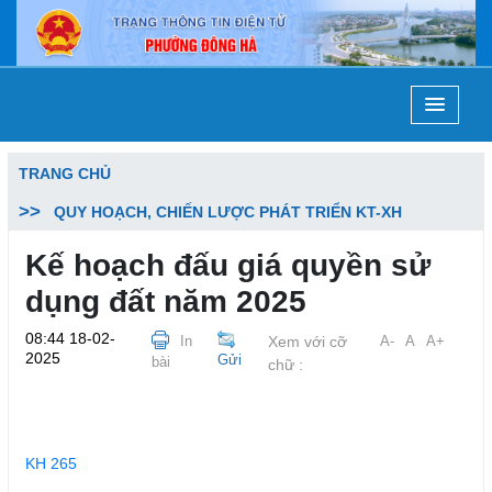
TRANG CHỦ
QUY HOẠCH, CHIẾN LƯỢC PHÁT TRIỂN KT-XH
Kế hoạch đấu giá quyền sử
dụng đất năm 2025
08:44 18-02-
In
Xem với cỡ
A-
A
A+
2025
Gửi
bài
chữ :
KH 265