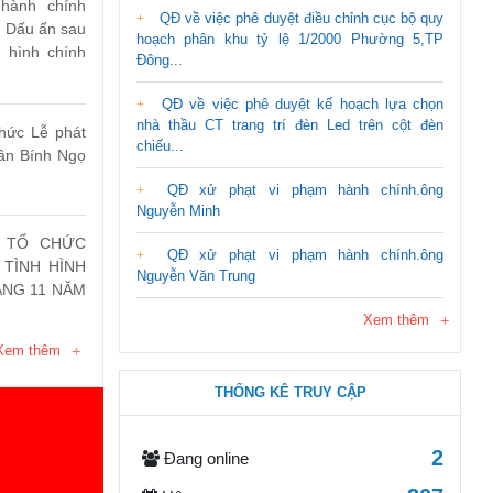
hành chính
QĐ về việc phê duyệt điều chỉnh cục bộ quy
 Dấu ấn sau
hoạch phân khu tỷ lệ 1/2000 Phường 5,TP
hình chính
Đông...
QĐ về việc phê duyệt kế hoạch lựa chọn
nhà thầu CT trang trí đèn Led trên cột đèn
hức Lễ phát
chiếu...
uân Bính Ngọ
QĐ xử phạt vi phạm hành chính.ông
Nguyễn Minh
 TỔ CHỨC
QĐ xử phạt vi phạm hành chính.ông
 TÌNH HÌNH
Nguyễn Văn Trung
ÁNG 11 NĂM
Xem thêm
Xem thêm
 TỔ CHỨC
THỐNG KÊ TRUY CẬP
 PHÁP LUẬT
NĂNG PHỔ
 GIẢI... -
2
Đang online