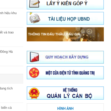
nh hiệu khu
t và trao
ố Đông Hà
dung tích
 biến cà
HÌNH ẢNH