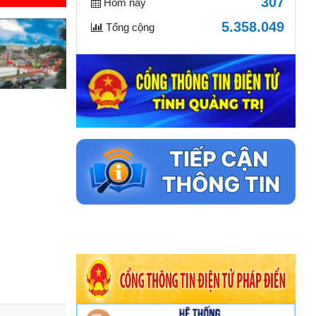
307
Hôm nay
NG THĂM,
5.358.049
Tổng cộng
N VỊ GIÁO
M 43 NĂM
 NAM 20/11
THÀNH LẬP
 TỔNG HỢP
TRUNG TÂM
 PHƯỜNG -
À RA MẮT
FFICIAL
N KHAI TỔ
DỤNG DỊCH
 TỔ CHỨC