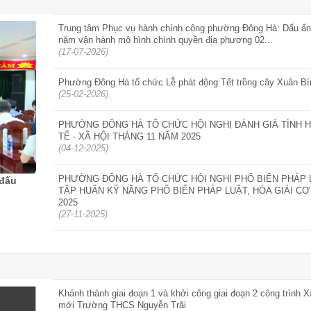
GIẢI CẦU LÔNG CÁN
CHỨC, NGƯỜI L
Trung tâm Phục vụ hành chính công phường Đông Hà: Dấu ấn
NGÀNH GIÁO DỤC VÀ 
năm vận hành mô hình chính quyền địa phương 02...
- (17-11-2025)
(17-07-2026)
Phường Đông Hà tổ chức Lễ phát động Tết trồng cây Xuân B
Phường Đông Hà Côn
(25-02-2026)
lập các cơ quan, tổ ch
nghiệp và công tác cán
PHƯỜNG ĐÔNG HÀ TỔ CHỨC HỘI NGHỊ ĐÁNH GIÁ TÌNH H
- (14-11-2025)
TẾ - XÃ HỘI THÁNG 11 NĂM 2025
(04-12-2025)
PHƯỜNG ĐÔNG HÀ TỔ CHỨC HỘI NGHỊ PHỔ BIẾN PHÁP 
 đấu
TẬP HUẤN KỸ NĂNG PHỔ BIẾN PHÁP LUẬT, HÒA GIẢI C
2025
(27-11-2025)
Khánh thành giai đoạn 1 và khởi công giai đoạn 2 công trình 
mới Trường THCS Nguyễn Trãi