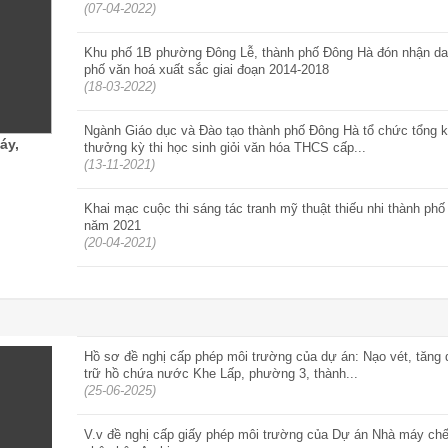
(07-04-2022)
Khu phố 1B phường Đông Lễ, thành phố Đông Hà đón nhận da
phố văn hoá xuất sắc giai đoạn 2014-2018
(18-03-2022)
Ngành Giáo dục và Đào tạo thành phố Đông Hà tổ chức tổng kế
áy,
thưởng kỳ thi học sinh giỏi văn hóa THCS cấp...
(13-11-2021)
Khai mạc cuộc thi sáng tác tranh mỹ thuật thiếu nhi thành ph
năm 2021
(20-04-2021)
Hồ sơ đề nghị cấp phép môi trường của dự án: Nạo vét, tăng 
trữ hồ chứa nước Khe Lấp, phường 3, thành...
(25-06-2025)
V.v đề nghị cấp giấy phép môi trường của Dự án Nhà máy chế