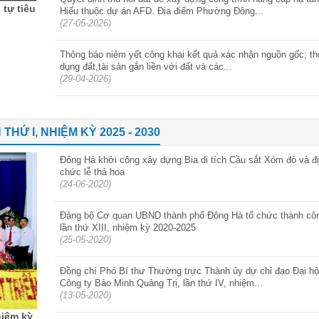
 tự tiêu
Hiếu thuộc dự án AFD. Địa điểm Phường Đông...
(27-05-2026)
Thông báo niêm yết công khai kết quả xác nhận nguồn gốc; th
dụng đất,tài sản gắn liền với đất và các...
(29-04-2026)
 I, NHIỆM KỲ 2025 - 2030
Đông Hà khởi công xây dựng Bia di tích Cầu sắt Xóm đò và đị
chức lễ thả hoa
(24-06-2020)
Đảng bộ Cơ quan UBND thành phố Đông Hà tổ chức thành côn
lần thứ XIII, nhiệm kỳ 2020-2025
(25-05-2020)
Đồng chí Phó Bí thư Thường trực Thành ủy dự chỉ đạo Đại hộ
Công ty Bảo Minh Quảng Trị, lần thứ IV, nhiệm...
(13-05-2020)
hiệm kỳ