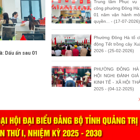
Trung tâm Phục vụ 
công phường Đông Hà:
01 năm vận hành mô 
quyền... - (17-07-2026)
Phường Đông Hà tổ c
động Tết trồng cây X
y Xuân Bính Ngọ
2026 - (25-02-2026)
: Dấu ấn sau 01
ảo, phường Đông Hà tổ
ân Bính Ngọ 2026. Tham
PHƯỜNG ĐÔNG HÀ
ng ủy, Chủ tịch HĐND
HỘI NGHỊ ĐÁNH GIÁ
g nghiệp...
KINH TẾ - XÃ HỘI TH
2025 - (04-12-2025)
PHƯỜNG ĐÔNG HÀ
HỘI NGHỊ PHỔ BIẾN
VÀ TẬP HUẤN KỸ 
BIẾN PHÁP LUẬT, HÒA
(27-11-2025)