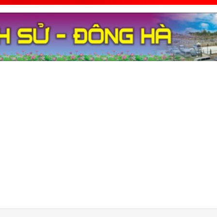
LÃNH ĐẠO PHƯỜ
CHÚC MỪNG CÁC ĐƠ
DỤC NHÂN KỶ NIỆ
NGÀY NHÀ GIÁO VIỆT
- (20-11-2025)
PHƯỜNG ĐÔNG HÀ 
TRUNG TÂM DỊCH VỤ
VÀ TỔ CHỨC LẠI 
DỊCH VỤ CÔNG ÍCH
(18-11-2025)
PHƯỜNG ĐÔNG H
TRANG ZALO O
ACCOUNT VÀ TRIỂ
CHỨC TẬP HUẤN SỬ 
VỤ... - (17-11-2025)
PHƯỜNG ĐÔNG HÀ