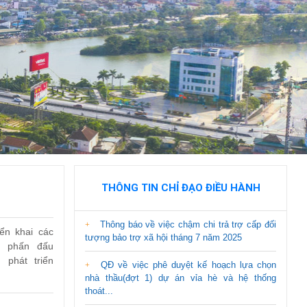
THÔNG TIN CHỈ ĐẠO ĐIỀU HÀNH
Thông báo về việc chậm chi trả trợ cấp đối
iển khai các
tượng bảo trợ xã hội tháng 7 năm 2025
, phấn đấu
 phát triển
QĐ về việc phê duyệt kế hoạch lựa chọn
nhà thầu(đợt 1) dự án vỉa hè và hệ thống
thoát...