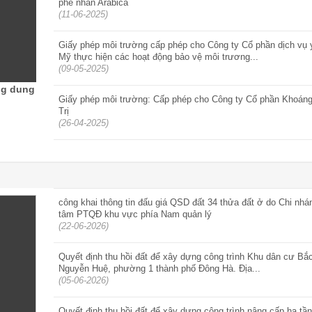
phê nhân Arabica
(11-06-2025)
Giấy phép môi trường cấp phép cho Công ty Cổ phần dịch vụ 
Mỹ thực hiện các hoạt động bảo vệ môi trương...
(09-05-2025)
ng dung
Giấy phép môi trường: Cấp phép cho Công ty Cổ phần Khoán
Trị
(26-04-2025)
công khai thông tin đấu giá QSD đất 34 thửa đất ở do Chi nhá
tâm PTQĐ khu vực phía Nam quản lý
(22-06-2026)
Quyết định thu hồi đất để xây dựng công trình Khu dân cư B
Nguyễn Huệ, phường 1 thành phố Đông Hà. Địa...
(05-06-2026)
Quyết định thu hồi đất để xây dựng công trình nâng cấp hạ t