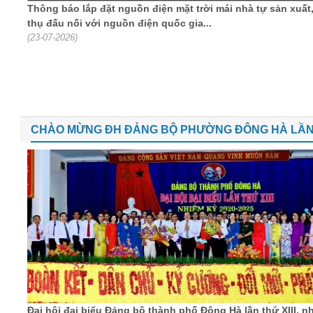
Thông báo lắp đặt nguồn điện mặt trời mái nhà tự sản xuất,
thụ đấu nối với nguồn điện quốc gia...
(23-07-2026)
CHÀO MỪNG ĐH ĐẢNG BỘ PHƯỜNG ĐÔNG HÀ LẦN THỨ
Đại hội đại biểu Đảng bộ thành phố Đông Hà lần thứ XIII, n