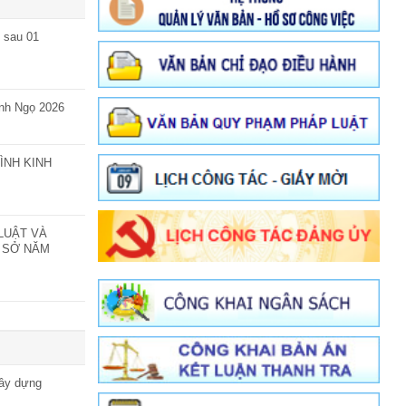
 BỘ, VIÊN
AO ĐỘNG
 sau 01
ĐÀO TẠO...
ính Ngọ 2026
g bố thành
ức, đơn vị sự
 bộ thuộc...
ÌNH KINH
LUẬT VÀ
Ơ SỞ NĂM
Xây dựng