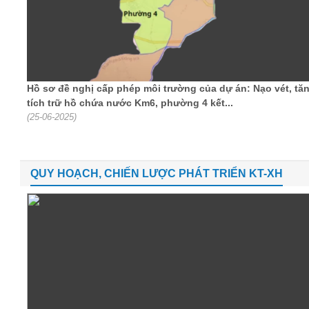
Hồ sơ đề nghị cấp phép môi trường của dự án: Nạo vét, tă
tích trữ hồ chứa nước Km6, phường 4 kết...
(25-06-2025)
QUY HOẠCH, CHIẾN LƯỢC PHÁT TRIỂN KT-XH