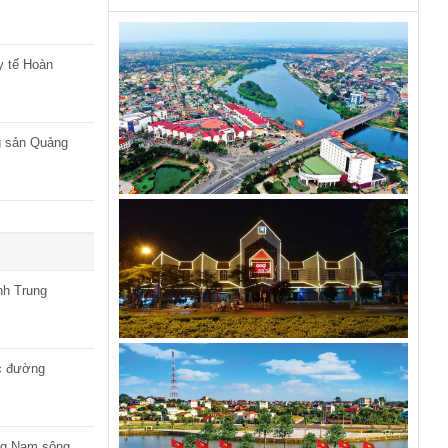
y tế Hoàn
g sản Quảng
nh Trung
ắc đường
ầng Nam sông