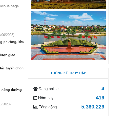
evious page
2/06/2023)
ng phường, khu
 được giao
tác tuyển chọn
THỐNG KÊ TRUY CẬP
4
Đang online
o thông đường
419
Hôm nay
5/2023)
5.360.229
Tổng cộng