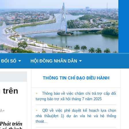
 ĐỔI SỐ
HỘI ĐỒNG NHÂN DÂN
THÔNG TIN CHỈ ĐẠO ĐIỀU HÀNH
 trên
Thông báo về việc chậm chi trả trợ cấp đối
tượng bảo trợ xã hội tháng 7 năm 2025
QĐ về việc phê duyệt kế hoạch lựa chọn
A+
nhà thầu(đợt 1) dự án vỉa hè và hệ thống
thoát...
hát triển