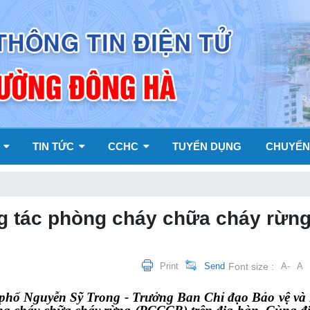
Y
TIN TỨC
CCHC
TUYỂN DỤNG
CHUYỂN
g tác phòng cháy chữa cháy rừng
Print
Send
Font size :
A-
A
hố Nguyễn Sỹ Trong - Trưởng Ban Chỉ đạo Bảo vệ và P