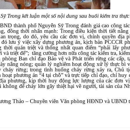
 Trong kết luận một số nội dung sau buổi kiểm tra thực 
 UBND thành phố Nguyễn Sỹ Trong đánh giá cao công tá
g, đồng thời nhấn mạnh: Trong điều kiện thời tiết nắn
an trọng, do đó, yêu cầu các đơn vị, chính quyền địa 
g đó lưu ý việc xây dựng phương án, kịch bản PCCCR ph
ng thời quán triệt và thống nhất quan điểm “phải lấy p
i và triệt để”; tăng cường hơn nữa công tác kiểm tra, kiểm
n phòng Ban chỉ đạo Bảo vệ và Phát triển rừng các cấp, tạ
ày nắng nóng; quản lý nghiêm hoạt động xử lý thực bì v
ây cháy rừng; trong tình huống cháy rừng xảy ra, Chủ
hoạt phương án “4 tại chỗ” và trực tiếp chỉ đạo, chỉ huy 
địa phương, kịp thời huy động lực lượng của các đơn vị
 không để cháy lớn gây thiệt hại về người, tài sản của N
ương Thảo – Chuyên viên Văn phòng HĐND và UBND t