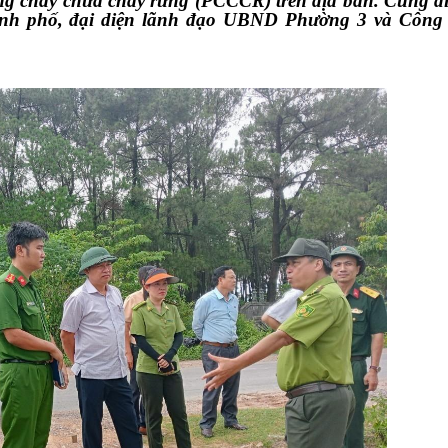
òng cháy chữa cháy rừng (PCCCR) trên địa bàn. Cùng đ
thành phố, đại diện lãnh đạo UBND Phường 3 và Côn