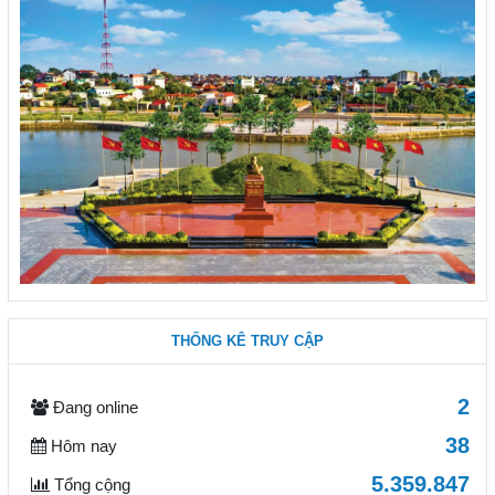
THỐNG KÊ TRUY CẬP
2
Đang online
38
Hôm nay
5.359.847
Tổng cộng