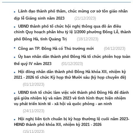
Lãnh đạo thành phố thăm, chúc mừng cơ sở tôn giáo nhân
dịp lễ Giáng sinh năm 2023
(21/12/2023)
UBND thành phố tổ chức hội nghị thông qua đồ án điều
chỉnh Quy hoạch phân khu tỷ lệ 1/2000 phường Đông Lễ, thành
phố Đông Hà, tỉnh Quảng Trị
(18/12/2023)
Công an TP. Đông Hà có Thủ trưởng mới
(04/12/2023)
Ủy ban nhân dân thành phố Đông Hà tổ chức phiên họp toàn
thể quý IV năm 2023
(01/12/2023)
Hội đồng nhân dân thành phố Đông Hà khóa XII, nhiệm kỳ
2021 - 2026 tổ chức Kỳ họp thứ Mười sáu (kỳ họp chuyên đề)
(01/12/2023)
UBND tỉnh tổ chức làm việc với thành phố Đông Hà để đánh
giá giữa nhiệm kỳ và năm 2023 về tình hình thực hiện nhiệm
vụ phát triển kinh tế - xã hội và quốc phòng - an ninh
(24/11/2023)
Hội nghị liên tịch chuẩn bị kỳ họp thường lệ cuối năm 2023-
HĐND thành phố khóa XII, nhiệm kỳ 2021 - 2026
(15/11/2023)