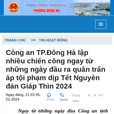
TRANG CHỦ
TIN HOẠT ĐỘNG
Công an TP.Đông Hà lập
nhiều chiến công ngay từ
những ngày đầu ra quân trấn
áp tội phạm dịp Tết Nguyên
đán Giáp Thìn 2024
Ngày đăng: 21:03 05-
Font
A-
A
A+
01-2024
Print
Send
size :
Ngay từ những ngày đầu Công an tỉnh