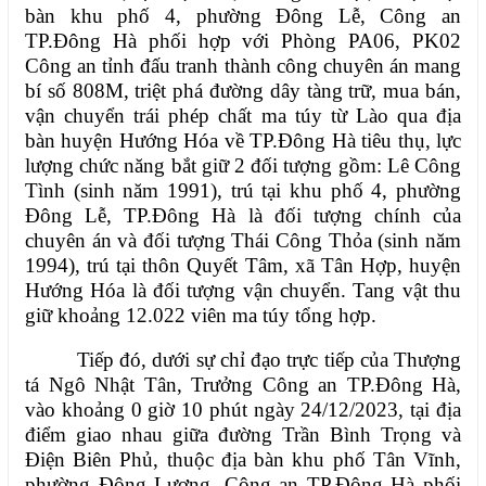
bàn khu phố 4, phường Đông Lễ
, Công an
TP.Đông Hà phối hợp với Phòng PA06, PK02
Công an tỉnh đấu tranh thành công chuyên án mang
bí số 808M, triệt phá đường dây tàng trữ, mua bán,
vận chuyển trái phép chất ma túy từ Lào qua địa
bàn huyện Hướng Hóa về TP.Đông Hà tiêu thụ, lực
lượng chức năng bắt giữ 2 đối tượng gồm: Lê Công
Tình (sinh năm 1991), trú tại khu phố 4, phường
Đông Lễ, TP.Đông Hà là đối tượng chính của
chuyên án và đối tượng Thái Công Thỏa (sinh năm
1994), trú tại thôn Quyết Tâm, xã Tân Hợp, huyện
Hướng Hóa là đối tượng vận chuyển. Tang vật thu
giữ khoảng
12.022
viên ma túy tổng hợp.
Tiếp đó, dưới sự chỉ đạo trực tiếp của Thượng
tá Ngô Nhật Tân, Trưởng Công an TP.Đông Hà,
vào khoảng 0 giờ 10 phút ngày 24/12/2023, tại địa
điểm giao nhau giữa đường Trần Bình Trọng và
Điện Biên Phủ, thuộc địa bàn khu phố Tân Vĩnh,
phường Đông Lương, Công an TP.Đông Hà phối