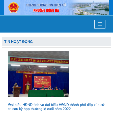
TIN HOẠT ĐỘNG
Đại biểu HĐND tỉnh và đại biểu HĐND thành phố tiếp xúc cử
tri sau kỳ họp thường lệ cuối năm 2022