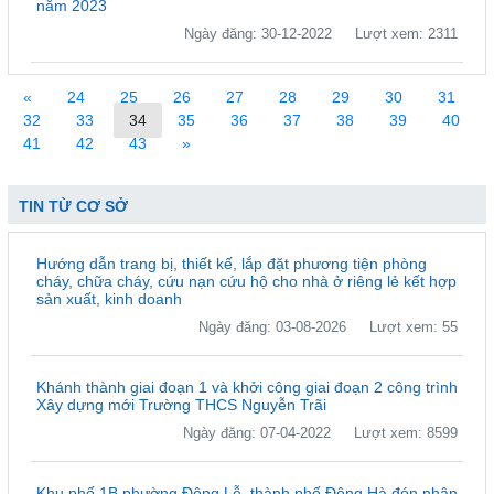
năm 2023
Ngày đăng: 30-12-2022
Lượt xem: 2311
«
24
25
26
27
28
29
30
31
32
33
34
35
36
37
38
39
40
41
42
43
»
TIN TỪ CƠ SỞ
Hướng dẫn trang bị, thiết kế, lắp đặt phương tiện phòng
cháy, chữa cháy, cứu nạn cứu hộ cho nhà ở riêng lẻ kết hợp
sản xuất, kinh doanh
Ngày đăng: 03-08-2026
Lượt xem: 55
Khánh thành giai đoạn 1 và khởi công giai đoạn 2 công trình
Xây dựng mới Trường THCS Nguyễn Trãi
Ngày đăng: 07-04-2022
Lượt xem: 8599
Khu phố 1B phường Đông Lễ, thành phố Đông Hà đón nhận