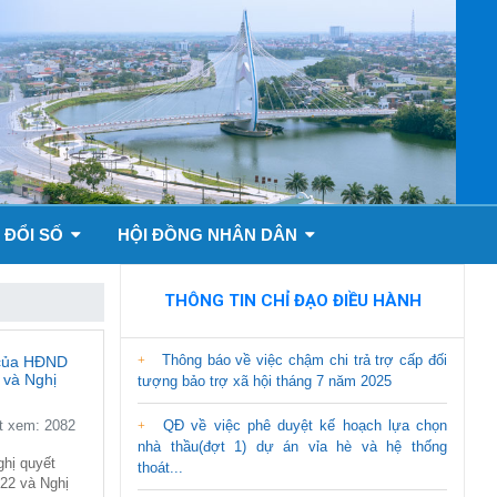
 ĐỔI SỐ
HỘI ĐỒNG NHÂN DÂN
THÔNG TIN CHỈ ĐẠO ĐIỀU HÀNH
Thông báo về việc chậm chi trả trợ cấp đối
 của HĐND
 và Nghị
tượng bảo trợ xã hội tháng 7 năm 2025
 xem: 2082
QĐ về việc phê duyệt kế hoạch lựa chọn
nhà thầu(đợt 1) dự án vỉa hè và hệ thống
ghị quyết
thoát...
22 và Nghị