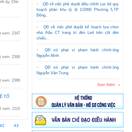
nh ủy, Chủ
QĐ về việc phê duyệt điều chỉnh cục bộ quy
hoạch phân khu tỷ lệ 1/2000 Phường 5,TP
Đông...
QĐ về việc phê duyệt kế hoạch lựa chọn
nhà thầu CT trang trí đèn Led trên cột đèn
 xem: 2347
chiếu...
QĐ xử phạt vi phạm hành chính.ông
Nguyễn Minh
 xem: 2390
QĐ xử phạt vi phạm hành chính.ông
Nguyễn Văn Trung
 xem: 2388
Xem thêm
Ệ TỔ
 xem: 2115
42
43