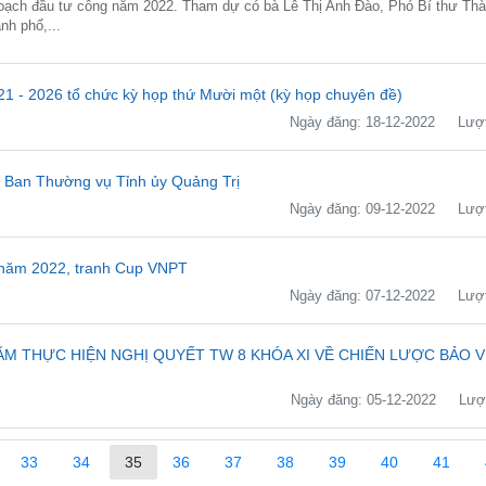
hoạch đầu tư công năm 2022. Tham dự có bà Lê Thị Anh Đào, Phó Bí thư Thà
nh phố,...
1 - 2026 tổ chức kỳ họp thứ Mười một (kỳ họp chuyên đề)
Ngày đăng: 18-12-2022
Lượt
 Ban Thường vụ Tỉnh ủy Quảng Trị
Ngày đăng: 09-12-2022
Lượt
6 năm 2022, tranh Cup VNPT
Ngày đăng: 07-12-2022
Lượt
M THỰC HIỆN NGHỊ QUYẾT TW 8 KHÓA XI VỀ CHIẾN LƯỢC BẢO V
Ngày đăng: 05-12-2022
Lượt
33
34
35
36
37
38
39
40
41