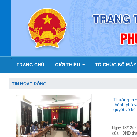
'
TRANG CHỦ
GIỚI THIỆU
TỔ CHỨC BỘ MÁ
TIN HOẠT ĐỘNG
Thường trực
thành phố v
quyết về kế
Ngày 13/12/20
của HĐND thà