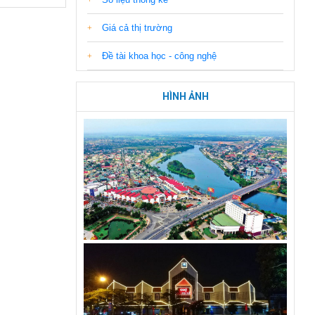
Giá cả thị trường
Đề tài khoa học - công nghệ
HÌNH ẢNH