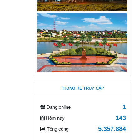
THỐNG KÊ TRUY CẬP
1
Đang online
143
Hôm nay
5.357.884
Tổng cộng