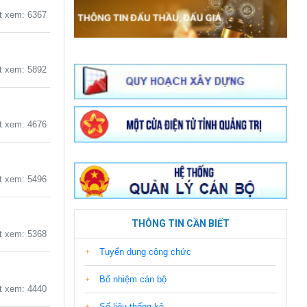
 xem: 6367
 xem: 5892
 xem: 4676
 xem: 5496
THÔNG TIN CẦN BIẾT
 xem: 5368
Tuyển dụng công chức
Bổ nhiệm cán bộ
 xem: 4440
Số liệu thống kê