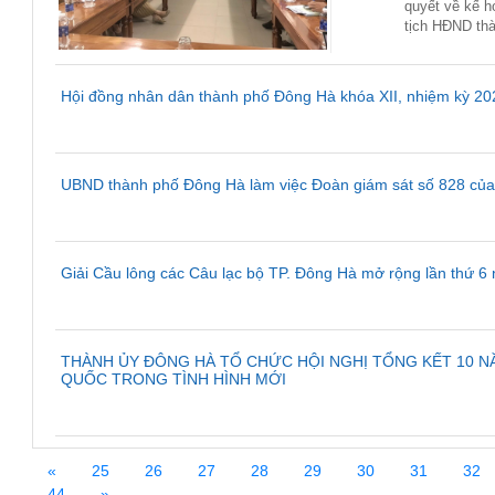
quyết về kế 
tịch HĐND thà
Hội đồng nhân dân thành phố Đông Hà khóa XII, nhiệm kỳ 202
UBND thành phố Đông Hà làm việc Đoàn giám sát số 828 của
Giải Cầu lông các Câu lạc bộ TP. Đông Hà mở rộng lần thứ 
THÀNH ỦY ĐÔNG HÀ TỔ CHỨC HỘI NGHỊ TỔNG KẾT 10 NĂ
QUỐC TRONG TÌNH HÌNH MỚI
«
25
26
27
28
29
30
31
32
44
»