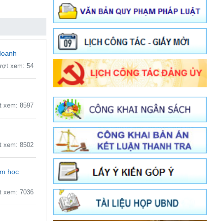
 doanh
ợt xem: 54
 xem: 8597
 xem: 8502
ăm học
 xem: 7036