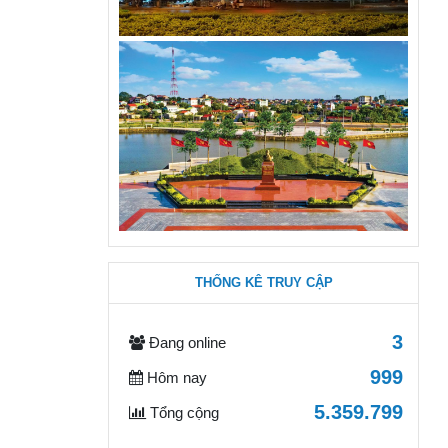
THỐNG KÊ TRUY CẬP
3
Đang online
999
Hôm nay
5.359.799
Tổng cộng