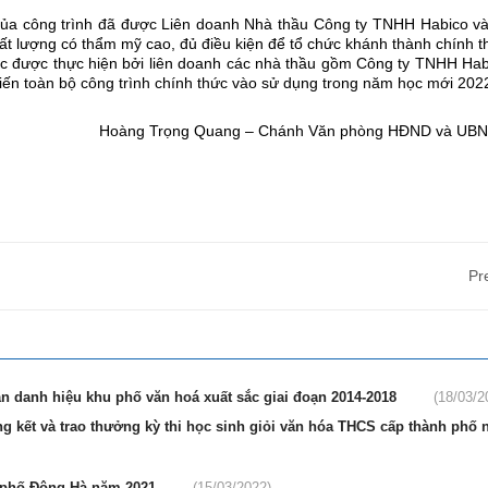
của công trình đã được Liên doanh Nhà thầu Công ty TNHH Habico v
t lượng có thẩm mỹ cao, đủ điều kiện để tổ chức khánh thành chính t
tục được thực hiện bởi liên doanh các nhà thầu gồm Công ty TNHH Hab
 toàn bộ công trình chính thức vào sử dụng trong năm học mới 202
Hoàng Trọng Quang – Chánh Văn phòng HĐND và UBN
Pr
 danh hiệu khu phố văn hoá xuất sắc giai đoạn 2014-2018
(18/03/2
g kết và trao thưởng kỳ thi học sinh giỏi văn hóa THCS cấp thành phố 
nh phố Đông Hà năm 2021
(15/03/2022)