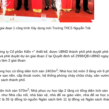
 giai đoạn 1 công trình Xây dựng mới Trường THCS Nguyễn Trãi
 ty Cổ phần Kiến +” thiết kế, được UBND thành phố phê duyệt phê 
và phê duyệt dự án giai đoạn 2 tại Quyết định số 2998/QĐ-UBND ngày
 làm 2 giai đoạn:
2
ng học có tổng diện tích sàn 2403m
; Nhà học bộ môn 3 tầng với 6 
hư san nền, cấp thoát nước, hệ thống phòng cháy chữa cháy, sân v
n sách thành phố.
2
ện tích sàn 570m
; Nhà phục vụ học tập 2 tầng có tổng diện tích sà
 như Nhà cầu nối, nhà bảo vệ, nhà để xe giáo viên, nhà để xe học s
2 là 35 tỷ đồng từ nguồn Ngân sách tỉnh 11 tỷ đồng và Ngân sách thà