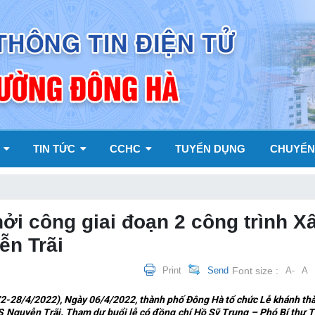
Y
TIN TỨC
CCHC
TUYỂN DỤNG
CHUYỂN
ởi công giai đoạn 2 công trình X
n Trãi
Print
Send
Font size :
A-
A
-28/4/2022), Ngày 06/4/2022, thành phố Đông Hà tổ chức Lễ khánh thà
S Nguyễn Trãi. Tham dự buổi lễ có đồng chí Hồ Sỹ Trung – Phó Bí thư T