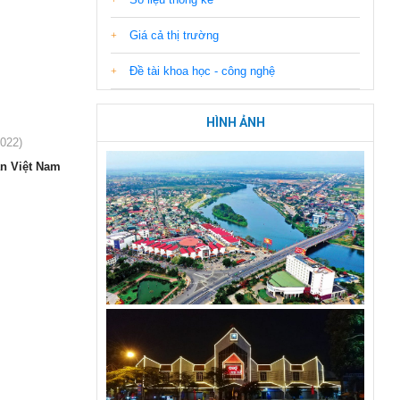
Giá cả thị trường
Đề tài khoa học - công nghệ
HÌNH ẢNH
2022)
ân Việt Nam