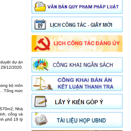
duyệt dự án
 29/12/2020.
phòng bộ môn
ườn…Tổng mức
n 570m2; Nhà
inh, cổng và
nh phố 19 tỷ