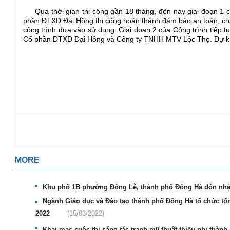
Qua thời gian thi công gần 18 tháng, đến nay giai đoạn 1 
phần ĐTXD Đại Hồng thi công hoàn thành đảm bảo an toàn, chấ
công trình đưa vào sử dụng. Giai đoạn 2 của Công trình tiếp 
Cổ phần ĐTXD Đại Hồng và Công ty TNHH MTV Lộc Thọ. Dự kiến
MORE
Khu phố 1B phường Đông Lễ, thành phố Đông Hà đón nhận
Ngành Giáo dục và Đào tạo thành phố Đông Hà tổ chức tổn
2022
(15/03/2022)
Khai mạc cuộc thi sáng tác tranh mỹ thuật thiếu nhi thà