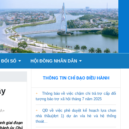
 ĐỔI SỐ
HỘI ĐỒNG NHÂN DÂN
THÔNG TIN CHỈ ĐẠO ĐIỀU HÀNH
ây
Thông báo về việc chậm chi trả trợ cấp đối
tượng bảo trợ xã hội tháng 7 năm 2025
QĐ về việc phê duyệt kế hoạch lựa chọn
A+
nhà thầu(đợt 1) dự án vỉa hè và hệ thống
thoát...
nh giai đoạn
hành ủy, Chủ