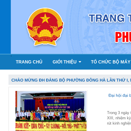
'
TRANG CHỦ
GIỚI THIỆU
TỔ CHỨC BỘ MÁ
CHÀO MỪNG ĐH ĐẢNG BỘ PHƯỜNG ĐÔNG HÀ LẦN THỨ I, NH
Đại hội đại
Trong 3 ngày 
XIII, nhiệm k
rút kinh nghi