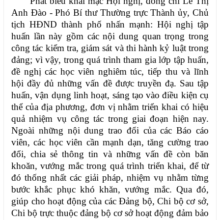
Phát biểu khai mạc Hội nghị, đồng chí Lê Thị
Anh Đào - Phó Bí thư Thường trực Thành ủy, Chủ
tịch HĐND thành phố nhấn mạnh: Hội nghị tập
huấn lần này gồm các nội dung quan trọng trong
công tác kiểm tra, giám sát và thi hành kỷ luật trong
đảng; vì vậy, trong quá trình tham gia lớp tập huấn,
đề nghị các học viên nghiêm túc, tiếp thu và lĩnh
hội đầy đủ những vấn đề được truyền đạ. Sau tập
huấn, vận dụng linh hoạt, sáng tạo vào điều kiện cụ
thể của địa phương, đơn vị nhằm triển khai có hiệu
quả nhiệm vụ công tác trong giai đoạn hiện nay.
Ngoài những nội dung trao đổi của các Báo cáo
viên, các học viên cần mạnh dạn, tăng cường trao
đổi, chia sẻ thông tin và những vấn đề còn băn
khoăn, vướng mắc trong quá trình triển khai, để từ
đó thống nhất các giải pháp, nhiệm vụ nhằm từng
bước khắc phục khó khăn, vướng mắc. Qua đó,
giúp cho hoạt động của các Đảng bộ, Chi bộ cơ sở,
Chi bộ trực thuộc đảng bộ cơ sở hoạt động đảm bảo