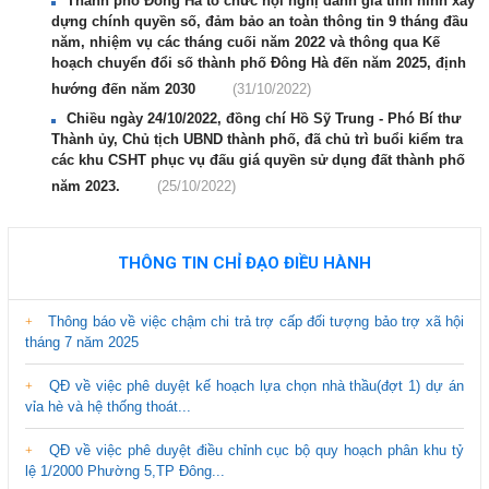
Thành phố Đông Hà tổ chức hội nghị đánh giá tình hình xây
dựng chính quyền số, đảm bảo an toàn thông tin 9 tháng đầu
năm, nhiệm vụ các tháng cuối năm 2022 và thông qua Kế
hoạch chuyển đổi số thành phố Đông Hà đến năm 2025, định
hướng đến năm 2030
(31/10/2022)
Chiều ngày 24/10/2022, đồng chí Hồ Sỹ Trung - Phó Bí thư
Thành ủy, Chủ tịch UBND thành phố, đã chủ trì buổi kiểm tra
các khu CSHT phục vụ đấu giá quyền sử dụng đất thành phố
năm 2023.
(25/10/2022)
THÔNG TIN CHỈ ĐẠO ĐIỀU HÀNH
Thông báo về việc chậm chi trả trợ cấp đối tượng bảo trợ xã hội
tháng 7 năm 2025
QĐ về việc phê duyệt kế hoạch lựa chọn nhà thầu(đợt 1) dự án
vỉa hè và hệ thống thoát...
QĐ về việc phê duyệt điều chỉnh cục bộ quy hoạch phân khu tỷ
lệ 1/2000 Phường 5,TP Đông...