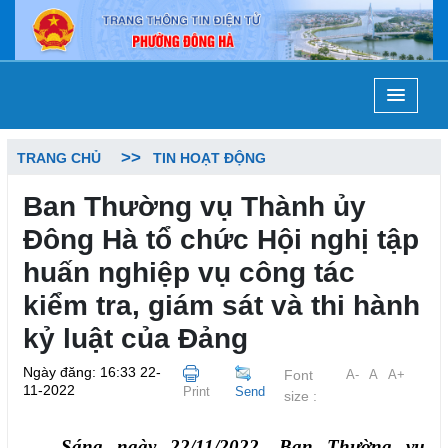
TRANG CHỦ
TIN HOẠT ĐỘNG
Ban Thường vụ Thành ủy
Đông Hà tổ chức Hội nghị tập
huấn nghiệp vụ công tác
kiểm tra, giám sát và thi hành
kỷ luật của Đảng
Ngày đăng: 16:33 22-
Font
A-
A
A+
11-2022
Print
Send
size :
Sáng ngày 22/11/2022, Ban Thường vụ