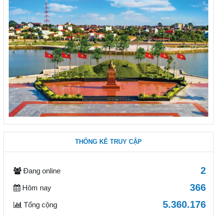
THỐNG KÊ TRUY CẬP
2
Đang online
366
Hôm nay
5.360.176
Tổng cộng