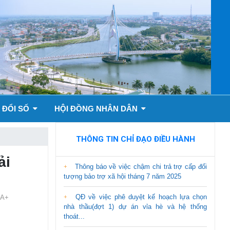
 ĐỔI SỐ
HỘI ĐỒNG NHÂN DÂN
THÔNG TIN CHỈ ĐẠO ĐIỀU HÀNH
ải
Thông báo về việc chậm chi trả trợ cấp đối
tượng bảo trợ xã hội tháng 7 năm 2025
QĐ về việc phê duyệt kế hoạch lựa chọn
A+
nhà thầu(đợt 1) dự án vỉa hè và hệ thống
thoát...