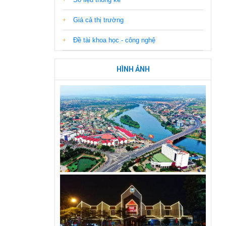
Giá cả thị trường
Đề tài khoa học - công nghệ
HÌNH ẢNH