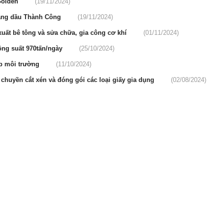
 Golden
(19/11/2024)
xăng dầu Thành Công
(19/11/2024)
uất bê tông và sửa chữa, gia công cơ khí
(01/11/2024)
ông suất 970tấn/ngày
(25/10/2024)
ép môi trường
(11/10/2024)
huyền cắt xén và đóng gói các loại giấy gia dụng
(02/08/2024)