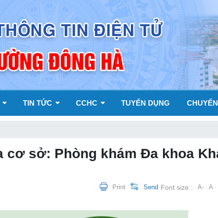
Y
TIN TỨC
CCHC
TUYỂN DỤNG
CHUYỂN
a cơ sở: Phòng khám Đa khoa Kh
Print
Send
Font size :
A-
A