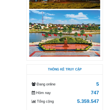
THỐNG KÊ TRUY CẬP
5
Đang online
747
Hôm nay
5.359.547
Tổng cộng