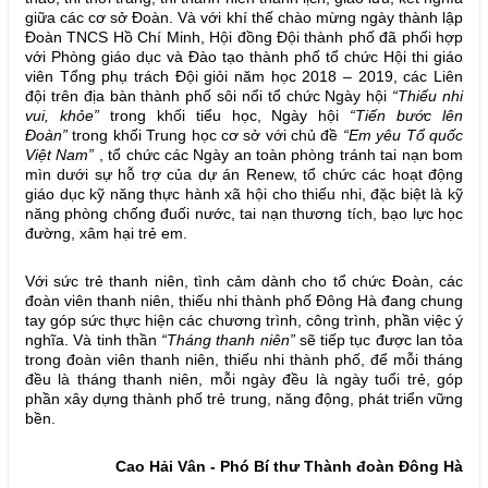
giữa các cơ sở Đoàn. Và với khí thế chào mừng ngày thành lập
Đoàn TNCS Hồ Chí Minh, Hội đồng Đội thành phố đã phối hợp
với Phòng giáo dục và Đào tạo thành phố tổ chức Hội thi giáo
viên Tổng phụ trách Đội giỏi năm học 2018 – 2019, các Liên
đội trên địa bàn thành phố sôi nổi tổ chức Ngày hội
“Thiếu nhi
vui, khỏe”
trong khối tiểu học, Ngày hội
“Tiến bước lên
Đoàn”
trong khối Trung học cơ sở với chủ đề
“Em yêu Tổ quốc
Việt Nam”
, tổ chức các Ngày an toàn phòng tránh tai nạn bom
mìn dưới sự hỗ trợ của dự án Renew, tổ chức các hoạt động
giáo dục kỹ năng thực hành xã hội cho thiếu nhi, đặc biệt là kỹ
năng phòng chống đuối nước, tai nạn thương tích, bạo lực học
đường, xâm hại trẻ em.
Với sức trẻ thanh niên, tình cảm dành cho tổ chức Đoàn, các
đoàn viên thanh niên, thiếu nhi thành phố Đông Hà đang chung
tay góp sức thực hiện các chương trình, công trình, phần việc ý
nghĩa. Và tinh thần
“Tháng thanh niên”
sẽ tiếp tục được lan tỏa
trong đoàn viên thanh niên, thiếu nhi thành phố, để mỗi tháng
đều là tháng thanh niên, mỗi ngày đều là ngày tuổi trẻ, góp
phần xây dựng thành phố trẻ trung, năng động, phát triển vững
bền.
Cao Hải Vân - Phó Bí thư Thành đoàn Đông Hà