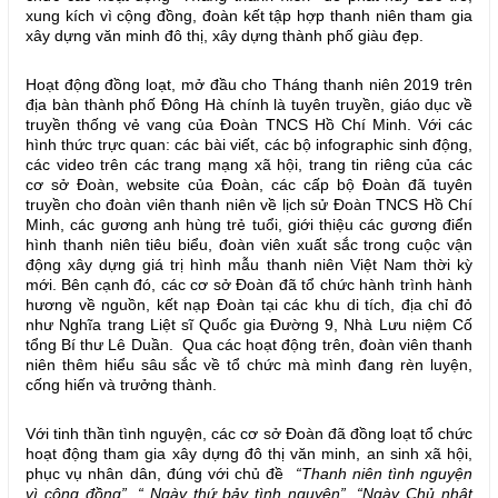
xung kích vì cộng đồng, đoàn kết tập hợp thanh niên tham gia
xây dựng văn minh đô thị, xây dựng thành phố giàu đẹp.
Hoạt động đồng loạt, mở đầu cho Tháng thanh niên 2019 trên
địa bàn thành phố Đông Hà chính là tuyên truyền, giáo dục về
truyền thống vẻ vang của Đoàn TNCS Hồ Chí Minh. Với các
hình thức trực quan: các bài viết, các bộ infographic sinh động,
các video trên các trang mạng xã hội, trang tin riêng của các
cơ sở Đoàn, website của Đoàn, các cấp bộ Đoàn đã tuyên
truyền cho đoàn viên thanh niên về lịch sử Đoàn TNCS Hồ Chí
Minh, các gương anh hùng trẻ tuổi, giới thiệu các gương điển
hình thanh niên tiêu biểu, đoàn viên xuất sắc trong cuộc vận
động xây dựng giá trị hình mẫu thanh niên Việt Nam thời kỳ
mới. Bên cạnh đó, các cơ sở Đoàn đã tổ chức hành trình hành
hương về nguồn, kết nạp Đoàn tại các khu di tích, địa chỉ đỏ
như Nghĩa trang Liệt sĩ Quốc gia Đường 9, Nhà Lưu niệm Cố
tổng Bí thư Lê Duần. Qua các hoạt động trên, đoàn viên thanh
niên thêm hiểu sâu sắc về tổ chức mà mình đang rèn luyện,
cống hiến và trưởng thành.
Với tinh thần tình nguyện, các cơ sở Đoàn đã đồng loạt tổ chức
hoạt động tham gia xây dựng đô thị văn minh, an sinh xã hội,
phục vụ nhân dân, đúng với chủ đề
“Thanh niên tình nguyện
vì cộng đồng”.
“ Ngày thứ bảy tình nguyện”, “Ngày Chủ nhật