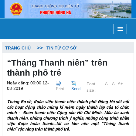
TRANG CHỦ
TIN TỪ CƠ SỞ
“Tháng Thanh niên” trên
thành phố trẻ
Ngày đăng: 00:00 12-
Font
A-
A
A+
03-2019
Print
Send
size :
Tháng Ba về, đoàn viên thanh niên thành phố Đông Hà sôi nổi
các hoạt động chào mừng kỉ niệm ngày thành lập của tổ chức
mình - Đoàn thanh niên Cộng sản Hồ Chí Minh. Màu áo xanh
thanh niên, những chương trình ý nghĩa, những công trình phần
việc được hoàn thành…tất cả làm nên một
“Tháng thanh
niên”
rộn ràng trên thành phố trẻ.