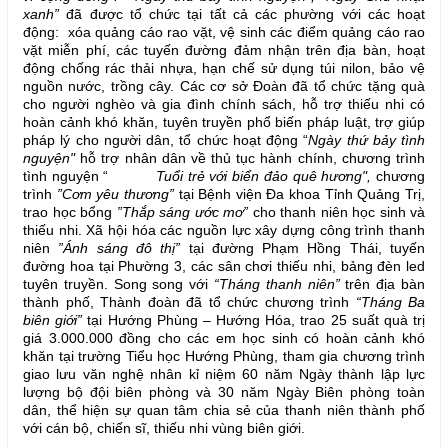
xanh”
đã được tổ chức tại tất cả các phường với các hoạt
động: xóa quảng cáo rao vặt, vệ sinh các điểm quảng cáo rao
vặt miễn phí, các tuyến đường đảm nhận trên địa bàn, hoạt
động chống rác thải nhựa, hạn chế sử dụng túi nilon, bảo vệ
nguồn nước, trồng cây. Các cơ sở Đoàn đã tổ chức tặng quà
cho người nghèo và gia đình chính sách, hỗ trợ thiếu nhi có
hoàn cảnh khó khăn, tuyên truyền phổ biến pháp luật, trợ giúp
pháp lý cho người dân, tổ chức hoạt động “
Ngày thứ bảy tình
nguyện"
hỗ trợ nhân dân về thủ tục hành chính, chương trình
tình nguyện “
Tuổi trẻ với biển đảo quê hương",
chương
trình
”Cơm yêu thương”
tại Bệnh viện Đa khoa Tỉnh Quảng Trị,
trao học bổng
”Thắp sáng ước mơ”
cho thanh niên học sinh và
thiếu nhi. Xã hội hóa các nguồn lực xây dựng công trình thanh
niên
”Ánh sáng đô thị”
tại đường Phạm Hồng Thái, tuyến
đường hoa tại Phường 3, các sân chơi thiếu nhi, bảng đèn led
tuyên truyền. Song song với
“Tháng thanh niên”
trên địa bàn
thành phố, Thành đoàn đã tổ chức chương trình
“Tháng Ba
biên giới”
tại Hướng Phùng – Hướng Hóa, trao 25 suất quà trị
giá 3.000.000 đồng cho các em học sinh có hoàn cảnh khó
khăn tại trường Tiểu học Hướng Phùng, tham gia chương trình
giao lưu văn nghệ nhân kỉ niệm 60 năm Ngày thành lập lực
lượng bộ đội biên phòng và 30 năm Ngày Biên phòng toàn
dân, thể hiện sự quan tâm chia sẻ của thanh niên thành phố
với cán bộ, chiến sĩ, thiếu nhi vùng biên giới.