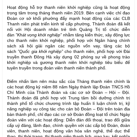
Hoạt động hỗ trợ thanh niên khởi nghiệp cũng là hoạt động
trọng tâm trong tháng thanh niên 2019. Bên cạnh việc chỉ đạo
Đoàn cơ sở khối phường đẩy mạnh hoạt động của các CLB
Thanh niên phát triển kinh tế cấp phường, Thành đoàn đã kết
nối với Hội doanh nhân trẻ tỉnh Quảng Trị tổ chức diễn
đàn
”Khát vọng khởi nghiệp”
nhằm tăng kiến thức, xây động lực
cho thanh niên khởi nghiệp, phối hợp với Ngân hàng chính
sách xã hội giải ngân các nguồn vốn vay, tặng các bộ
sách
”Quốc gia khởi nghiệp”
cho thanh niên, phối hợp với Đài
truyền thanh Đông Hà xây dựng 02 phóng sự về phong trào
khởi nghiệp và gương thanh niên khởi nghiệp tiêu biểu để
tuyên truyền trong đoàn viên thanh niên thành phố.
Điểm nhấn làm nên màu sắc của Tháng thanh niên chính là
các hoạt động kỷ niệm 88 năm Ngày thành lập Đoàn TNCS Hồ
Chí Minh của Thành đoàn và các cơ sở Đoàn – Hội – Đội.
Thành đoàn đã phối hợp với Trung tâm bồi dưỡng chính trị
thành phố tổ chức chương trình tập huấn lí luận chính trị, kỹ
năng nghiệp vụ công tác cho cán bộ Đoàn – Đội trên toàn địa
bàn thành phố, chỉ đạo các cơ sở Đoàn đồng loạt tổ chức Ngày
đoàn viên với các hoạt động: Diễn đàn đối thoại, trao đổi giữa
cấp uỷ đảng, lãnh đạo, chính quyền với các cấp bộ Đoàn, đoàn
viên, thanh niên, hoạt động văn hóa văn nghệ, thể dục thể
thao, thi thời trang, thi thanh niên thanh lịch, giao lưu, kết nghĩa