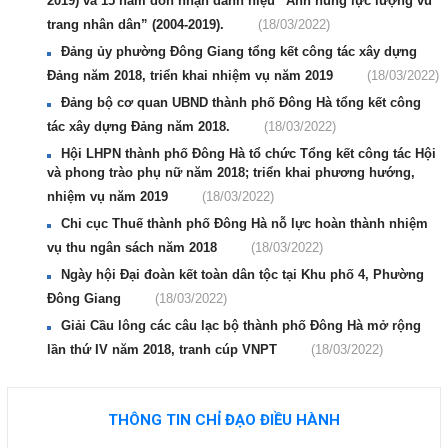
2019) và 15 năm đón nhận danh hiệu “Anh hùng lực lượng vũ
trang nhân dân” (2004-2019).
(18/03/2022)
Đảng ủy phường Đông Giang tổng kết công tác xây dựng
Đảng năm 2018, triển khai nhiệm vụ năm 2019
(18/03/2022)
Đảng bộ cơ quan UBND thành phố Đông Hà tổng kết công
tác xây dựng Đảng năm 2018.
(18/03/2022)
Hội LHPN thành phố Đông Hà tổ chức Tổng kết công tác Hội
và phong trào phụ nữ năm 2018; triển khai phương hướng,
nhiệm vụ năm 2019
(18/03/2022)
Chi cục Thuế thành phố Đông Hà nỗ lực hoàn thành nhiệm
vụ thu ngân sách năm 2018
(18/03/2022)
Ngày hội Đại đoàn kết toàn dân tộc tại Khu phố 4, Phường
Đông Giang
(18/03/2022)
Giải Cầu lông các câu lạc bộ thành phố Đông Hà mở rộng
lần thứ IV năm 2018, tranh cúp VNPT
(18/03/2022)
THÔNG TIN CHỈ ĐẠO ĐIỀU HÀNH