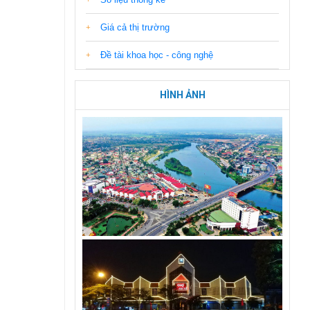
Giá cả thị trường
Đề tài khoa học - công nghệ
HÌNH ẢNH