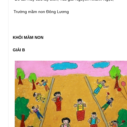
Trường mầm non Đông Lương
KHỐI MẦM NON
GIẢI B