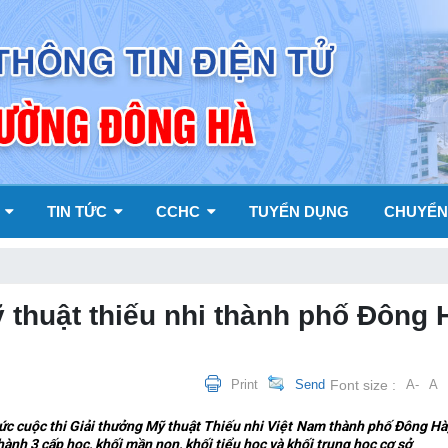
Y
TIN TỨC
CCHC
TUYỂN DỤNG
CHUYỂN
 thuật thiếu nhi thành phố Đông 
Print
Send
Font size :
A-
A
 cuộc thi Giải thưởng Mỹ thuật Thiếu nhi Việt Nam thành phố Đông Hà,
nh 3 cấp học, khối mần non, khối tiểu học và khối trung học cơ sở