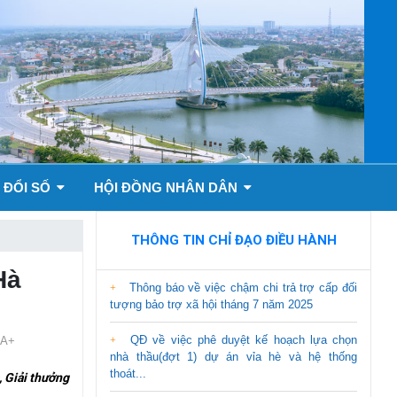
 ĐỔI SỐ
HỘI ĐỒNG NHÂN DÂN
THÔNG TIN CHỈ ĐẠO ĐIỀU HÀNH
Hà
Thông báo về việc chậm chi trả trợ cấp đối
tượng bảo trợ xã hội tháng 7 năm 2025
QĐ về việc phê duyệt kế hoạch lựa chọn
A+
nhà thầu(đợt 1) dự án vỉa hè và hệ thống
thoát...
 Giải thưởng