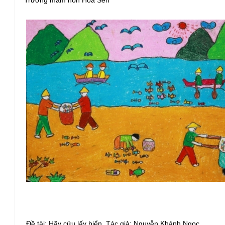
Đề tài: Hãy cứu lấy biển, Tác giả: Nguyễn Khánh Ngọc,