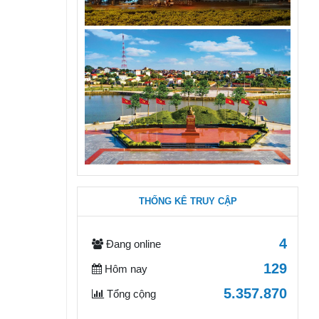
THỐNG KÊ TRUY CẬP
4
Đang online
129
Hôm nay
5.357.870
Tổng cộng