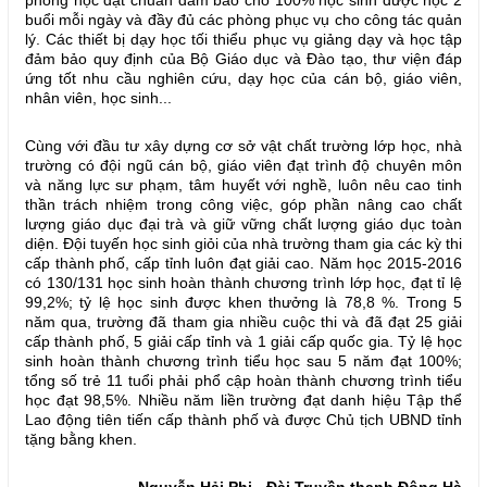
phòng học đạt chuẩn đảm bảo cho 100% học sinh được học 2
buổi mỗi ngày và đầy đủ các phòng phục vụ cho công tác quản
lý. Các thiết bị dạy học tối thiểu phục vụ giảng dạy và học tập
đảm bảo quy định của Bộ Giáo dục và Đào tạo, thư viện đáp
ứng tốt nhu cầu nghiên cứu, dạy học của cán bộ, giáo viên,
nhân viên, học sinh...
Cùng với đầu tư xây dựng cơ sở vật chất trường lớp học, nhà
trường có đội ngũ cán bộ, giáo viên đạt trình độ chuyên môn
và năng lực sư phạm, tâm huyết với nghề, luôn nêu cao tinh
thần trách nhiệm trong công việc, góp phần nâng cao chất
lượng giáo dục đại trà và giữ vững chất lượng giáo dục toàn
diện. Đội tuyến học sinh giỏi của nhà trường tham gia các kỳ thi
cấp thành phố, cấp tỉnh luôn đạt giải cao. Năm học 2015-2016
có 130/131 học sinh hoàn thành chương trình lớp học, đạt tỉ lệ
99,2%; tỷ lệ học sinh được khen thưởng là 78,8 %. Trong 5
năm qua, trường đã tham gia nhiều cuộc thi và đã đạt 25 giải
cấp thành phố, 5 giải cấp tỉnh và 1 giải cấp quốc gia. Tỷ lệ học
sinh hoàn thành chương trình tiểu học sau 5 năm đạt 100%;
tổng số trẻ 11 tuổi phải phổ cập hoàn thành chương trình tiểu
học đạt 98,5%. Nhiều năm liền trường đạt danh hiệu Tập thể
Lao động tiên tiến cấp thành phố và được Chủ tịch UBND tỉnh
tặng bằng khen.